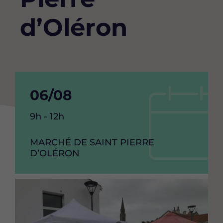
d’Oléron
Date
06/08
de
Heure
9h - 12h
debut
de
l'événement
RAISON
MARCHÉ DE SAINT PIERRE
de
SOCIAL
D’OLÉRON
l'événement
Image