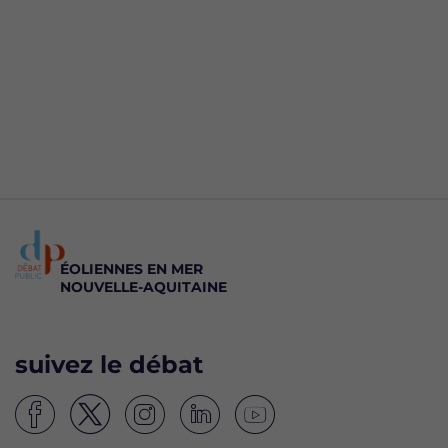
ÉOLIENNES EN MER
NOUVELLE-AQUITAINE
suivez le débat
S
S
S
S
S