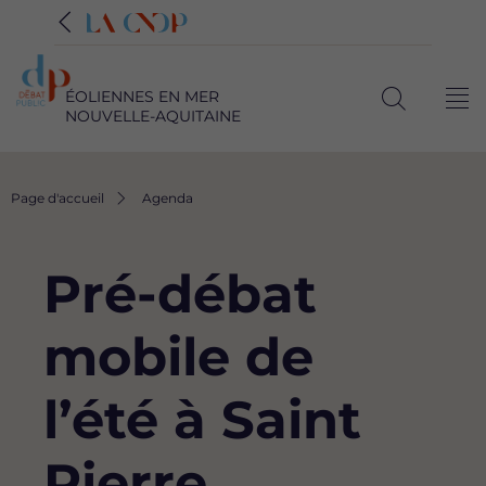
ÉOLIENNES EN MER
Me
NOUVELLE-AQUITAINE
Ouvrir
la
recherche
Fil
Page d'accueil
Agenda
d'Ariane
Pré-débat
mobile de
l’été à Saint
Pierre