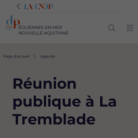
ÉOLIENNES EN MER
Me
NOUVELLE-AQUITAINE
Ouvrir
la
recherche
Fil
Page d'accueil
Agenda
d'Ariane
Réunion
publique à La
Tremblade