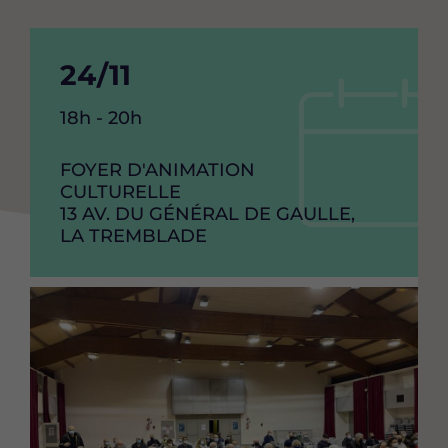
Date
24/11
de
Heure
18h - 20h
debut
de
l'événement
RAISON
FOYER D'ANIMATION
de
SOCIAL
CULTURELLE
l'événement
ADRESSE
13 AV. DU GÉNÉRAL DE GAULLE,
VILLE
LA TREMBLADE
Image