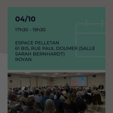
Date
04/10
de
Heure
17h30 - 19h30
debut
de
l'événement
RAISON
ESPACE PELLETAN
de
SOCIAL
ADRESSE
61 BIS, RUE PAUL DOUMER (SALLE
l'événement
SARAH BERNHARDT)
VILLE
ROYAN
Image