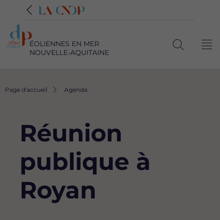
ÉOLIENNES EN MER
Me
NOUVELLE-AQUITAINE
Ouvrir
la
recherche
Fil
Page d'accueil
Agenda
d'Ariane
Réunion
publique à
Royan