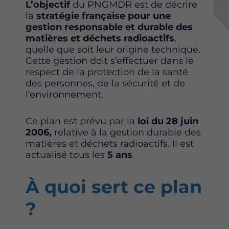
e
e
e
L’objectif
du PNGMDR est de décrire
p
p
p
la
stratégie française pour une
a
a
a
gestion responsable et durable des
g
g
g
matières et déchets radioactifs
,
e
e
e
quelle que soit leur origine technique.
s
s
s
Cette gestion doit s’effectuer dans le
u
u
u
respect de la protection de la santé
r
r
r
des personnes, de la sécurité et de
F
T
L
l’environnement.
a
w
i
c
i
n
Ce plan est prévu par la
loi du 28 juin
e
t
k
2006,
relative à la gestion durable des
b
t
e
matières et déchets radioactifs. Il est
o
e
d
actualisé tous les
5 ans
.
o
r
i
k
n
À quoi sert ce plan
?