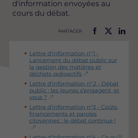
d'information envoyées au
cours du débat.
PARTAGER
P
P
P
a
a
a
r
r
r
Lettre d'information n°1 -
t
t
t
Lancement du débat public sur
a
a
a
la gestion des matières et
g
g
g
déchets radioactifs​
e
e
e
Lettre d'information n°2 - Débat
r
r
r
public : les jeunes s’engagent, et
c
c
c
vous ?
e
e
e
t
t
t
Lettre d'information n°3 - Coûts,
t
t
t
financements et paroles
e
e
e
citoyennes : le débat continue !
p
p
p
a
a
a
Lettre d'information n°4 - Ce qu’il