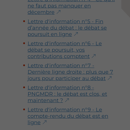
g
g
g
ne faut pas manquer en
e
e
e
décembre
s
s
s
u
u
u
Lettre d'information n°5 - Fin
r
r
r
d’année du débat : le débat se
F
T
L
poursuit en ligne
a
w
i
Lettre d'information n°6 - Le
c
i
n
débat se poursuit, vos
e
t
k
contributions comptent
b
t
e
Lettre d'information n°7 -
o
e
d
Dernière ligne droite : plus que 7
o
r
i
jours pour participer au débat
k
n
Lettre d'information n°8 -
PNGMDR : le débat est clos, et
maintenant ?
Lettre d'information n°9 - Le
compte-rendu du débat est en
ligne