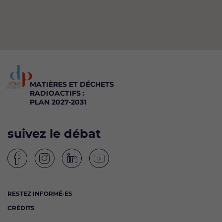
MATIÈRES ET DÉCHETS
RADIOACTIFS :
PLAN 2027-2031
suivez le débat
S
S
S
S
u
u
u
u
i
i
i
i
RESTEZ INFORMÉ·ES
v
v
v
v
CRÉDITS
e
e
e
e
z
z
z
z