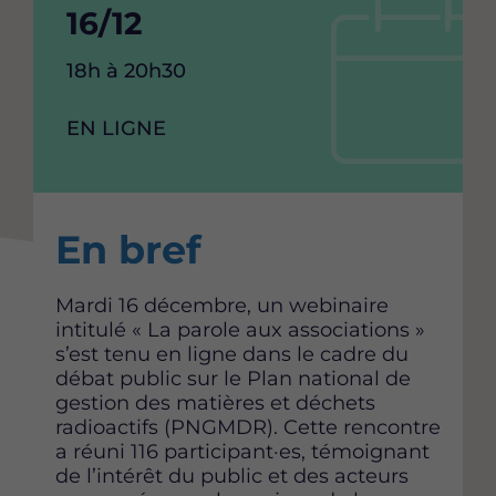
Date
16/12
de
Heure
18h à 20h30
debut
de
l'événement
RAISON
EN LIGNE
de
SOCIAL
l'événement
Content
En bref
Mardi 16 décembre, un webinaire
intitulé « La parole aux associations »
s’est tenu en ligne dans le cadre du
débat public sur le Plan national de
gestion des matières et déchets
radioactifs (PNGMDR). Cette rencontre
a réuni 116 participant·es, témoignant
de l’intérêt du public et des acteurs