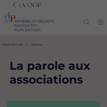
MATIÈRES ET DÉCHETS
Me
RADIOACTIFS :
Ouvrir
PLAN 2027-2031
la
recherche
Fil
Page d'accueil
Agenda
d'Ariane
La parole aux
associations