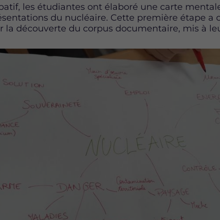
ipatif, les étudiantes ont élaboré une carte mental
ésentations du nucléaire. Cette première étape a o
ar la découverte du corpus documentaire, mis à leu