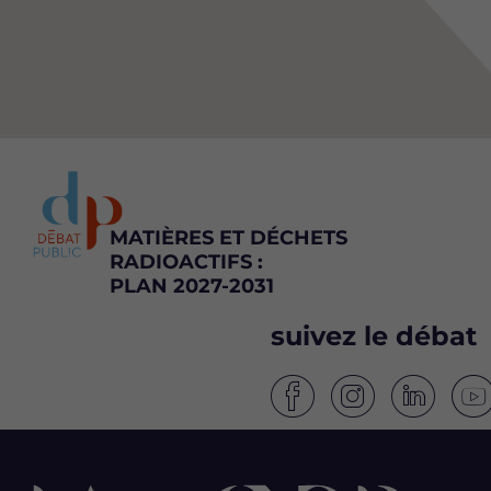
MATIÈRES ET DÉCHETS
RADIOACTIFS :
PLAN 2027-2031
suivez le débat
S
S
S
S
u
u
u
u
i
i
i
i