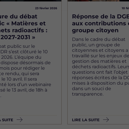
23 février 2026
10 fé
ure du débat
Réponse de la DG
ic « Matières et
aux contributions
ets radioactifs :
groupe citoyen
 2027-2031 »
Dans le cadre du débat
public, un groupe de
at public sur le
citoyennes et citoyens a
 s’est clôturé le 10
travaillé sur les enjeux de
r 2026. L’équipe du
gestion des matières et
 dispose désormais de
déchets radioactifs. Leur
ois pour rédiger le
questions ont fait l’objet
e rendu, qui sera
réponses écrites de la D
le 10 avril. Il sera
mises à disposition du p
té lors d’un webinaire
dans un souci de
é le 13 avril, de 18h à
transparence.
.
A SUITE
LIRE LA SUITE