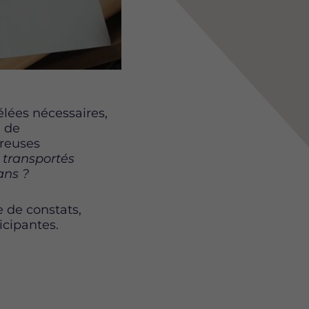
élées nécessaires,
é de
breuses
s transportés
ans ?
 de constats,
icipantes.