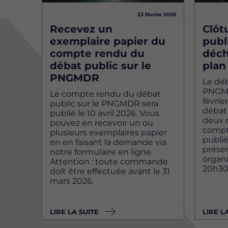
23 février 2026
Recevez un
Clôt
exemplaire papier du
publ
compte rendu du
déch
débat public sur le
plan
PNGMDR
Le déb
PNGMDR
Le compte rendu du débat
févrie
public sur le PNGMDR sera
débat
publié le 10 avril 2026. Vous
deux m
pouvez en recevoir un ou
compt
plusieurs exemplaires papier
publié 
en en faisant la demande via
présen
notre formulaire en ligne.
organis
Attention : toute commande
20h30
doit être effectuée avant le 31
mars 2026.
LIRE LA SUITE
LIRE L