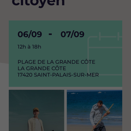
citoyen
Date
06/09
Date
07/09
de
de
Heure
12h à 18h
debut
fin
de
l'événement
RAISON
PLAGE DE LA GRANDE CÔTE
de
de
SOCIAL
ADRESSE
LA GRANDE CÔTE
l'événement
l'événement
CODE
17420
VILLE
SAINT-PALAIS-SUR-MER
POSTAL
Image