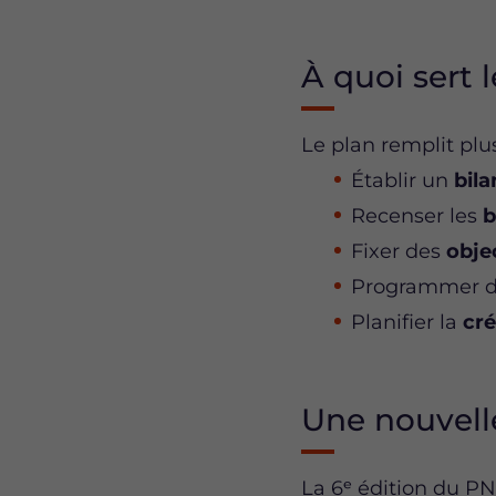
À quoi sert
Le plan remplit plus
Établir un
bila
Recenser les
b
Fixer des
obje
Programmer 
Planifier la
cré
Une nouvelle
La 6ᵉ édition du PN