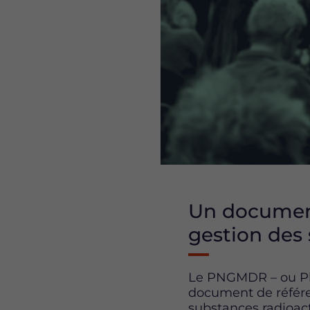
Un document
gestion des 
Le PNGMDR – ou Plan
document de référenc
substances radioact