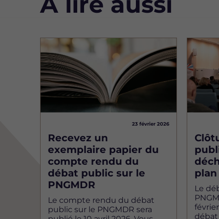
À lire aussi
Image
Image
23 février 2026
Recevez un
Clôt
exemplaire papier du
publ
compte rendu du
déch
débat public sur le
plan
PNGMDR
Le déb
PNGMDR
Le compte rendu du débat
févrie
public sur le PNGMDR sera
débat
publié le 10 avril 2026. Vous