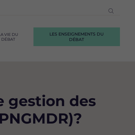
Ouvrir
la
recherch
LES ENSEIGNEMENTS DU
LA VIE DU
DÉBAT
DÉBAT
e gestion des
s (PNGMDR)?