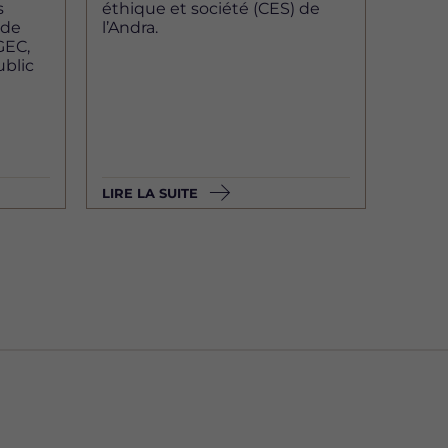
s
éthique et société (CES) de
 de
l’Andra.
GEC,
ublic
LIRE LA SUITE