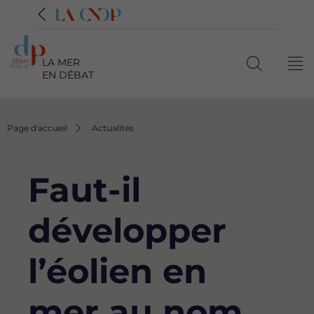
LA MER
Me
EN DÉBAT
Ouvrir
la
recherche
Fil
Page d'accueil
Actualités
d'Ariane
Faut-il
développer
l’éolien en
mer au nom