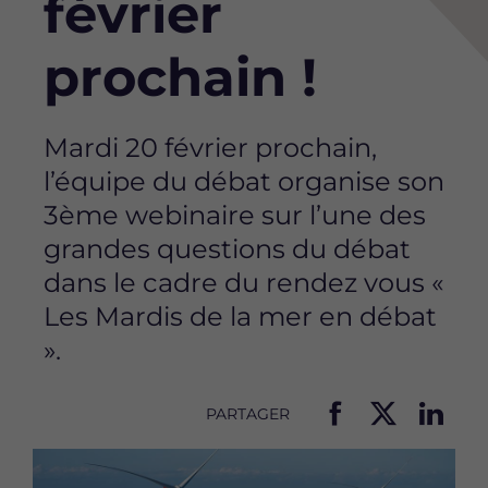
février
prochain !
Mardi 20 février prochain,
l’équipe du débat organise son
3ème webinaire sur l’une des
grandes questions du débat
dans le cadre du rendez vous «
Les Mardis de la mer en débat
».
PARTAGER
P
P
P
Image
a
a
a
r
r
r