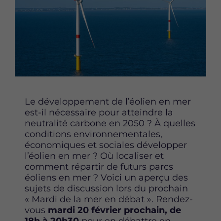
t
t
t
a
a
a
g
g
g
e
e
e
r
r
r
c
c
c
e
e
e
t
t
t
t
t
t
Le développement de l’éolien en mer
e
e
e
est-il nécessaire pour atteindre la
p
p
p
neutralité carbone en 2050 ? À quelles
a
a
a
conditions environnementales,
g
g
g
économiques et sociales développer
e
e
e
l’éolien en mer ? Où localiser et
s
s
s
comment répartir de futurs parcs
u
u
u
éoliens en mer ? Voici un aperçu des
r
r
r
sujets de discussion lors du prochain
F
T
L
« Mardi de la mer en débat ». Rendez-
a
w
i
vous
mardi 20 février prochain, de
c
i
n