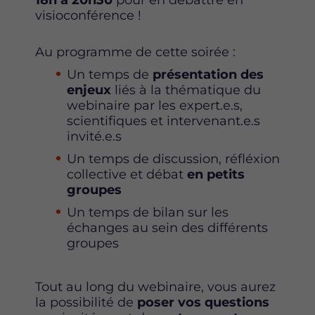
18h à 20h30
pour en débattre en
e
t
k
visioconférence !
b
t
e
o
e
d
Au programme de cette soirée :
o
r
i
k
n
Un temps de
présentation des
enjeux
liés à la thématique du
webinaire par les expert.e.s,
scientifiques et intervenant.e.s
invité.e.s
Un temps de discussion, réfléxion
collective et débat
en petits
groupes
Un temps de bilan sur les
échanges au sein des différents
groupes
Tout au long du webinaire, vous aurez
la possibilité de
poser vos questions