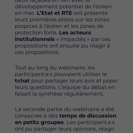
deux façades en lien avec le
o
r
i
développement potentiel de l’éolien
k
n
en mer.
L’Etat et RTE
ont présenté
leurs premières pistes sur les zones
propices à l’éolien et les zones de
protection forte.
Les acteurs
institutionnels
« impactés » par ces
propositions ont ensuite pu réagir à
ces propositions.
Tout au long du webinaire, les
participant.e.s pouvaient utiliser le
tchat
pour partager leurs avis et poser
leurs questions. L’équipe du débat en
faisait la synthèse régulièrement.
La seconde partie du webinaire a été
consacrée à des
temps de discussion
en petits groupes
. Les participant.e.s
ont pu partager leurs opinions, réagir