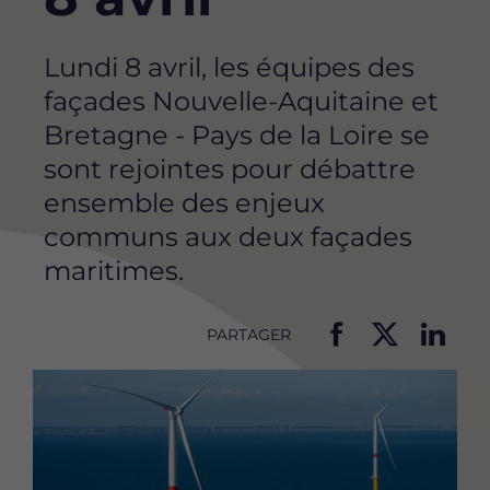
Lundi 8 avril, les équipes des
façades Nouvelle-Aquitaine et
Bretagne - Pays de la Loire se
sont rejointes pour débattre
ensemble des enjeux
communs aux deux façades
maritimes.
PARTAGER
P
P
P
Image
a
a
a
r
r
r
t
t
t
a
a
a
g
g
g