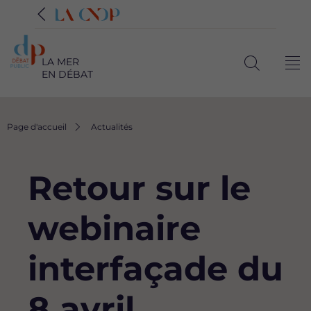
LA MER
Me
EN DÉBAT
Ouvrir
la
recherche
Fil
Page d'accueil
Actualités
d'Ariane
Retour sur le
webinaire
interfaçade du
8 avril