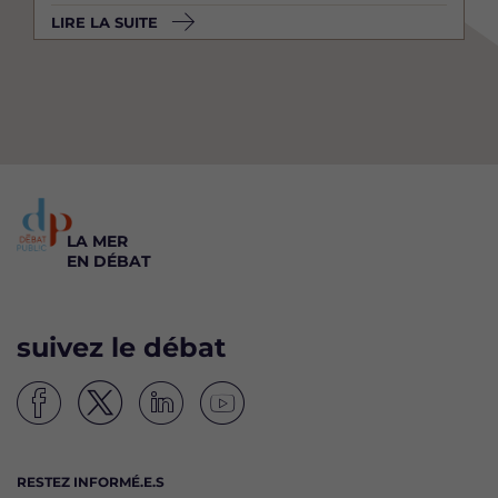
LIRE LA SUITE
LA MER
EN DÉBAT
suivez le débat
S
S
S
S
u
u
u
u
i
i
i
i
RESTEZ INFORMÉ.E.S