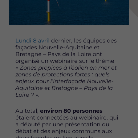
e
e
e
r
r
r
c
c
c
e
e
e
t
t
t
t
t
t
Lundi 8 avril
dernier, les équipes des
e
e
e
façades Nouvelle-Aquitaine et
p
p
p
Bretagne – Pays de la Loire ont
a
a
a
organisé un webinaire sur le thème
g
g
g
«
Zones propices à l’éolien en mer et
e
e
e
zones de protections fortes : quels
s
s
s
enjeux pour l’interfaçade Nouvelle-
u
u
u
Aquitaine et Bretagne – Pays de la
r
r
r
Loire ?
».
F
T
L
a
w
i
Au total,
environ 80 personnes
c
i
n
étaient connectées au webinaire, qui
e
t
k
a débuté par une présentation du
b
t
e
débat et des enjeux communs aux
o
e
d