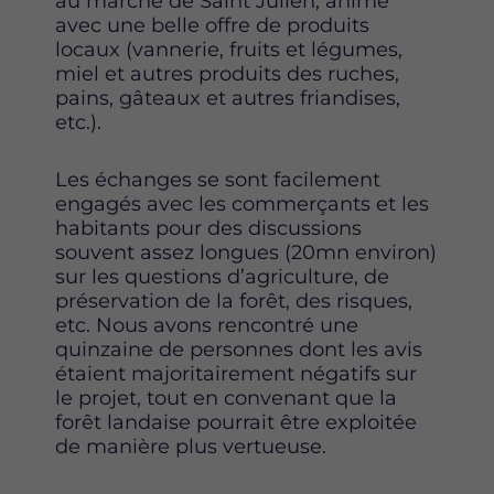
au marché de Saint Julien, animé
c
i
n
avec une belle offre de produits
e
t
k
locaux (vannerie, fruits et légumes,
b
t
e
miel et autres produits des ruches,
o
e
d
pains, gâteaux et autres friandises,
o
r
i
etc.).
k
n
Les échanges se sont facilement
engagés avec les commerçants et les
habitants pour des discussions
souvent assez longues (20mn environ)
sur les questions d’agriculture, de
préservation de la forêt, des risques,
etc. Nous avons rencontré une
quinzaine de personnes dont les avis
étaient majoritairement négatifs sur
le projet, tout en convenant que la
forêt landaise pourrait être exploitée
de manière plus vertueuse.