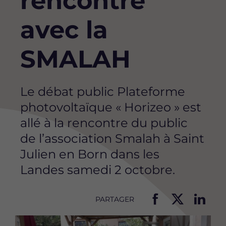
rencontre
avec la
SMALAH
Le débat public Plateforme
photovoltaïque « Horizeo » est
allé à la rencontre du public
de l’association Smalah à Saint
Julien en Born dans les
Landes samedi 2 octobre.
PARTAGER
P
P
P
Image
a
a
a