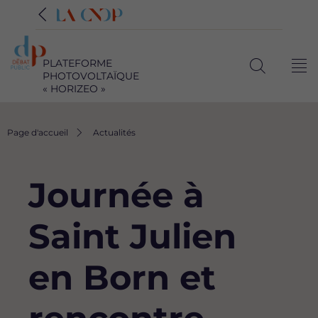
PLATEFORME
Me
PHOTOVOLTAÏQUE
Ouvrir
« HORIZEO »
la
recherche
Fil
Page d'accueil
Actualités
d'Ariane
Journée à
Saint Julien
en Born et