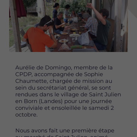
r
r
r
t
t
t
a
a
a
g
g
g
e
e
e
r
r
r
c
c
c
e
e
e
t
t
t
t
t
t
Aurélie de Domingo, membre de la
e
e
e
CPDP, accompagnée de Sophie
p
p
p
Chaumette, chargée de mission au
a
a
a
sein du secrétariat général, se sont
g
g
g
rendues dans le village de Saint Julien
e
e
e
en Born (Landes) pour une journée
s
s
s
conviviale et ensoleillée le samedi 2
u
u
u
octobre.
r
r
r
F
T
L
Nous avons fait une première étape
a
w
i