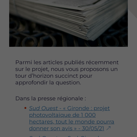
e
e
e
r
r
r
c
c
c
e
e
e
t
t
t
t
t
t
e
e
e
p
p
p
a
a
a
Parmi les articles publiés récemment
g
g
g
sur le projet, nous vous proposons un
e
e
e
tour d’horizon succinct pour
s
s
s
approfondir la question.
u
u
u
r
r
r
Dans la presse régionale :
F
T
L
a
w
i
Sud Ouest
- « Gironde : projet
c
i
n
photovoltaïque de 1 000
e
t
k
hectares, tout le monde pourra
b
t
e
donner son avis » - 30/05/21
o
e
d