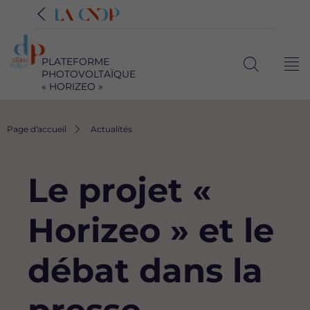
PLATEFORME
Me
PHOTOVOLTAÏQUE
Ouvrir
« HORIZEO »
la
recherche
Fil
Page d'accueil
Actualités
d'Ariane
Le projet «
Horizeo » et le
débat dans la