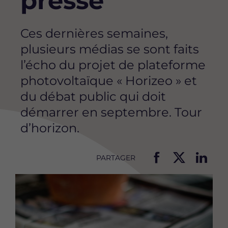
presse
Ces dernières semaines,
plusieurs médias se sont faits
l’écho du projet de plateforme
photovoltaïque « Horizeo » et
du débat public qui doit
démarrer en septembre. Tour
d’horizon.
PARTAGER
P
P
P
Image
a
a
a
r
r
r
t
t
t
a
a
a
g
g
g