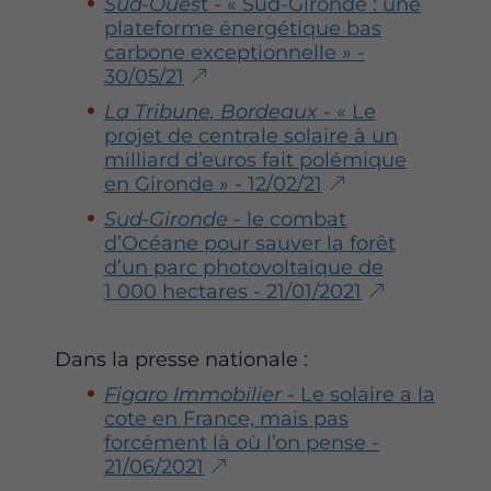
Sud-Oues
t - « Sud-Gironde : une
o
r
i
plateforme énergétique bas
k
n
carbone exceptionnelle » -
30/05/21
La Tribune, Bordeaux
- « Le
projet de centrale solaire à un
milliard d’euros fait polémique
en Gironde » - 12/02/21
Sud-Gironde
- le combat
d’Océane pour sauver la forêt
d’un parc photovoltaïque de
1 000 hectares - 21/01/2021
Dans la presse nationale :
Figaro Immobilier
- Le solaire a la
cote en France, mais pas
forcément là où l’on pense -
21/06/2021