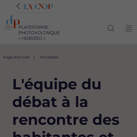
PLATEFORME
Me
PHOTOVOLTAÏQUE
Ouvrir
« HORIZEO »
la
recherche
Fil
Page d'accueil
Actualités
d'Ariane
L'équipe du
débat à la
rencontre des