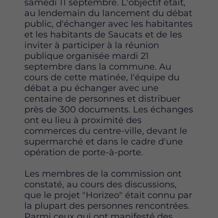
samedi 11 septembre. L'objectif était,
s
s
s
au lendemain du lancement du débat
u
u
u
public, d'échanger avec les habitantes
r
r
r
et les habitants de Saucats et de les
F
T
L
inviter à participer à la réunion
a
w
i
publique organisée mardi 21
c
i
n
septembre dans la commune. Au
e
t
k
cours de cette matinée, l'équipe du
b
t
e
débat a pu échanger avec une
o
e
d
centaine de personnes et distribuer
o
r
i
près de 300 documents. Les échanges
k
n
ont eu lieu à proximité des
commerces du centre-ville, devant le
supermarché et dans le cadre d'une
opération de porte-à-porte.
Les membres de la commission ont
constaté, au cours des discussions,
que le projet "Horizeo" était connu par
la plupart des personnes rencontrées.
Parmi ceux qui ont manifesté des