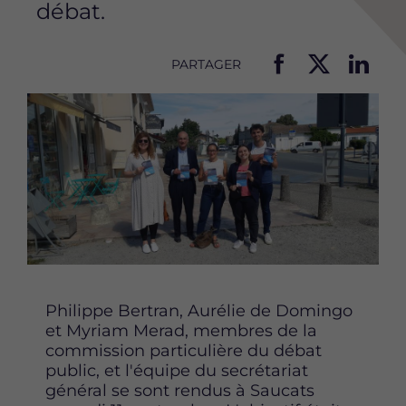
débat.
PARTAGER
P
P
P
Image
a
a
a
r
r
r
t
t
t
a
a
a
g
g
g
e
e
e
r
r
r
c
c
c
e
e
e
t
t
t
t
t
t
Philippe Bertran, Aurélie de Domingo
e
e
e
et Myriam Merad, membres de la
p
p
p
commission particulière du débat
a
a
a
public, et l'équipe du secrétariat
g
g
g
général se sont rendus à Saucats
e
e
e