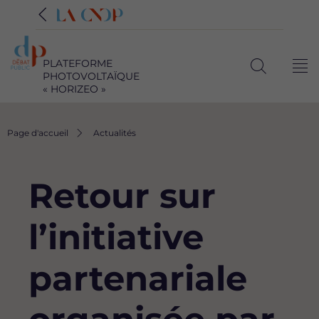
PLATEFORME
Me
PHOTOVOLTAÏQUE
Ouvrir
« HORIZEO »
la
recherche
Fil
Page d'accueil
Actualités
d'Ariane
Retour sur
l’initiative
partenariale