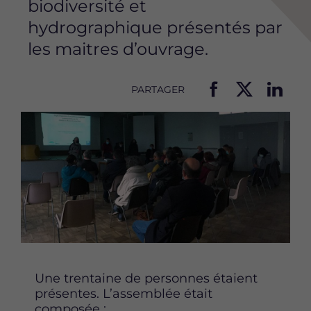
biodiversité et
hydrographique présentés par
les maitres d’ouvrage.
PARTAGER
P
P
P
Image
a
a
a
r
r
r
t
t
t
a
a
a
g
g
g
e
e
e
r
r
r
c
c
c
e
e
e
t
t
t
t
t
t
Une trentaine de personnes étaient
e
e
e
présentes. L’assemblée était
p
p
p
composée :