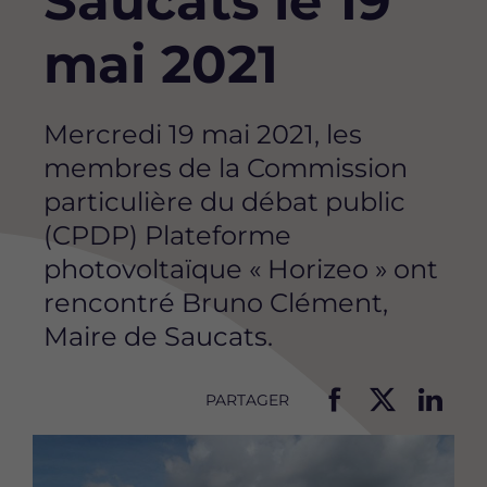
Saucats le 19
mai 2021
Mercredi 19 mai 2021, les
membres de la Commission
particulière du débat public
(CPDP) Plateforme
photovoltaïque « Horizeo » ont
rencontré Bruno Clément,
Maire de Saucats.
PARTAGER
P
P
P
Image
a
a
a
r
r
r