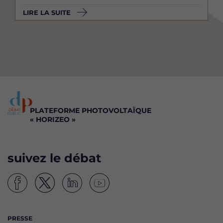
LIRE LA SUITE
PLATEFORME PHOTOVOLTAÏQUE
« HORIZEO »
suivez le débat
S
S
S
S
u
u
u
u
i
i
i
i
PRESSE