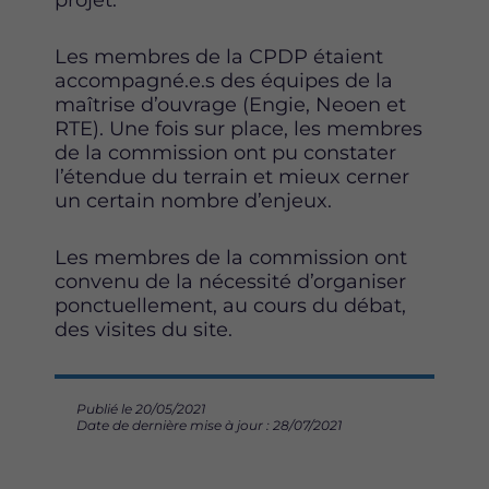
projet.
e
t
k
b
t
e
o
e
d
Les membres de la CPDP étaient
o
r
i
accompagné.e.s des équipes de la
k
n
maîtrise d’ouvrage (Engie, Neoen et
RTE). Une fois sur place, les membres
de la commission ont pu constater
l’étendue du terrain et mieux cerner
un certain nombre d’enjeux.
Les membres de la commission ont
convenu de la nécessité d’organiser
ponctuellement, au cours du débat,
des visites du site.
Publié le 20/05/2021
Date de dernière mise à jour : 28/07/2021