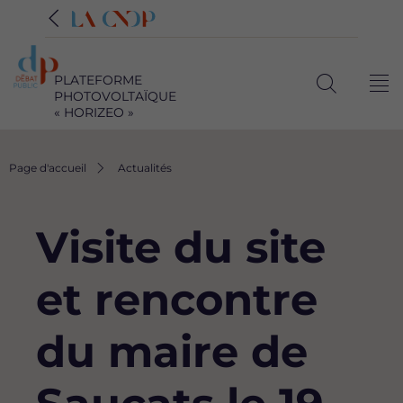
PLATEFORME
Me
PHOTOVOLTAÏQUE
Ouvrir
« HORIZEO »
la
recherche
Fil
Page d'accueil
Actualités
d'Ariane
Visite du site
et rencontre
du maire de