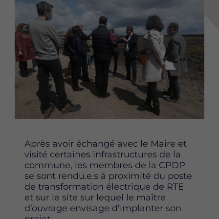
t
t
t
a
a
a
g
g
g
e
e
e
r
r
r
c
c
c
e
e
e
t
t
t
t
t
t
e
e
e
p
p
p
a
a
a
g
g
g
Après avoir échangé avec le Maire et
e
e
e
visité certaines infrastructures de la
s
s
s
commune, les membres de la CPDP
u
u
u
se sont rendu.e.s à proximité du poste
r
r
r
de transformation électrique de RTE
F
T
L
et sur le site sur lequel le maître
a
w
i
d’ouvrage envisage d’implanter son
c
i
n