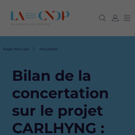
Me
Navig
Ouvrir
C
langu
la
o
recherche
n
n
Fil
Page d'accueil
Actualités
e
d'Ariane
x
i
Bilan de la
o
n
concertation
sur le projet
CARLHYNG :