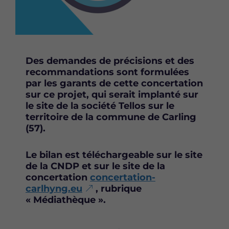
e
e
e
t
t
t
t
t
t
e
e
e
p
p
p
Des demandes de précisions et des
a
a
a
recommandations sont formulées
g
g
g
par les garants de cette concertation
e
e
e
sur ce projet, qui serait implanté sur
s
s
s
le site de la société Tellos sur le
u
u
u
territoire de la commune de Carling
r
r
r
(57).
F
T
L
a
w
i
c
i
n
Le bilan est téléchargeable sur le site
e
t
k
de la CNDP et sur le site de la
b
t
e
concertation
concertation-
o
e
d
carlhyng.eu
, rubrique
o
r
i
« Médiathèque ».
k
n