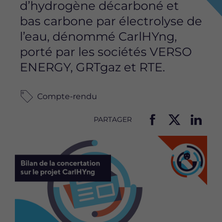
d’hydrogène décarboné et
bas carbone par électrolyse de
l’eau, dénommé CarlHYng,
porté par les sociétés VERSO
ENERGY, GRTgaz et RTE.
Compte-rendu
PARTAGER
P
P
P
Image
a
a
a
r
r
r
t
t
t
a
a
a
g
g
g
e
e
e
r
r
r
c
c
c