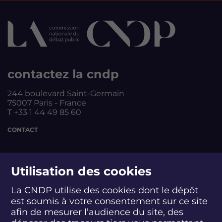
contactez la cndp
244 boulevard Saint-Germain
75007 Paris - France
T +33 1 44 49 85 60
CONTACT
suivez-nous
Utilisation des cookies
La CNDP utilise des cookies dont le dépôt
est soumis à votre consentement sur ce site
S
S
S
S
S
S
S
u
u
u
u
u
u
u
afin de mesurer l’audience du site, des
i
i
i
i
i
i
i