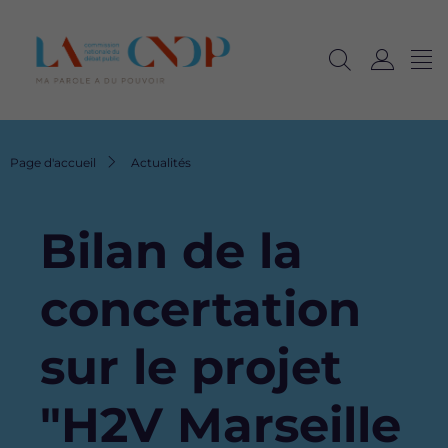
Me
Navig
Ouvrir
C
langu
la
o
recherche
n
n
Fil
Page d'accueil
Actualités
e
d'Ariane
x
i
Bilan de la
o
n
concertation
sur le projet
"H2V Marseille