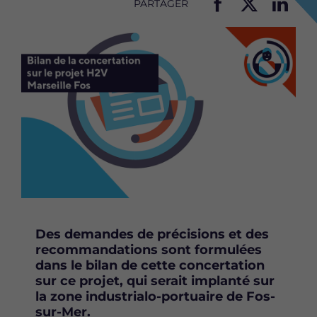
PARTAGER
P
P
P
Image
a
a
a
r
r
r
t
t
t
a
a
a
g
g
g
e
e
e
r
r
r
c
c
c
e
e
e
t
t
t
t
t
t
e
e
e
p
p
p
Des demandes de précisions et des
a
a
a
recommandations sont formulées
g
g
g
dans le bilan de cette concertation
e
e
e
sur ce projet, qui serait implanté sur
s
s
s
la zone industrialo-portuaire de Fos-
u
u
u
sur-Mer.
r
r
r