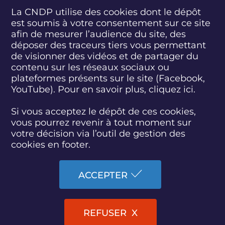
La CNDP utilise des cookies dont le dépôt
est soumis à votre consentement sur ce site
S
S
S
S
S
S
S
u
u
u
u
u
u
u
afin de mesurer l’audience du site, des
i
i
i
i
i
i
i
déposer des traceurs tiers vous permettant
abonnez-vous
v
v
v
v
v
v
v
de visionner des vidéos et de partager du
e
e
e
e
e
e
e
contenu sur les réseaux sociaux ou
z
z
z
z
z
z
z
plateformes présents sur le site (Facebook,
S'INSCRIRE À LA NEWSLETTER
-
-
-
-
-
-
-
YouTube). Pour en savoir plus, cliquez
ici.
n
n
n
n
n
n
n
o
o
o
o
o
o
o
SUIVEZ L'ACTUALITÉ DE LA CNDP
u
u
u
u
u
u
u
Si vous acceptez le dépôt de ces cookies,
s
s
s
s
s
s
s
vous pourrez revenir à tout moment sur
s
s
s
s
s
s
s
votre décision via l’outil de gestion des
u
u
u
u
u
u
u
cookies en footer.
r
r
r
r
r
r
r
F
T
L
D
Y
I
B
ACCESSIBILITÉ : PARTIELLEMENT CONFORME
a
w
i
a
o
n
l
ACCEPTER
c
i
n
i
u
s
u
PLAN DU SITE
e
t
k
l
t
t
e
b
t
e
y
u
a
s
MARCHÉS PUBLICS
o
e
d
m
b
g
k
REFUSER
o
r
i
o
e
r
y
k
n
t
a
MENTIONS LÉGALES