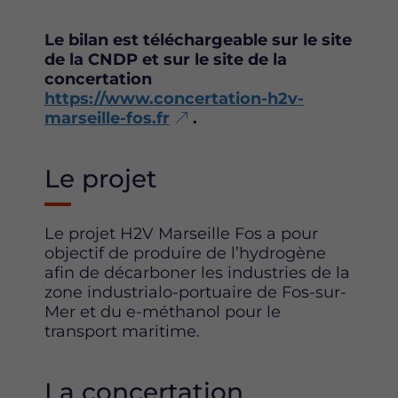
F
T
L
a
w
i
Le bilan est téléchargeable sur le site
c
i
n
de la CNDP et sur le site de la
e
t
k
concertation
b
t
e
https://www.concertation-h2v-
o
e
d
marseille-fos.fr
.
o
r
i
k
n
Le projet
Le projet H2V Marseille Fos a pour
objectif de produire de l’hydrogène
afin de décarboner les industries de la
zone industrialo-portuaire de Fos-sur-
Mer et du e-méthanol pour le
transport maritime.
La concertation