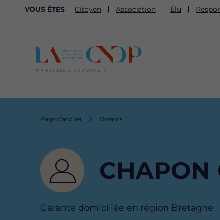
NAVIGATION
VOUS ÊTES
Citoyen
Association
Élu
Respon
SECONDAIRE
Fil
Page d'accueil
Garants
d'Ariane
CHAPON G
Garante domiciliée en région Bretagne