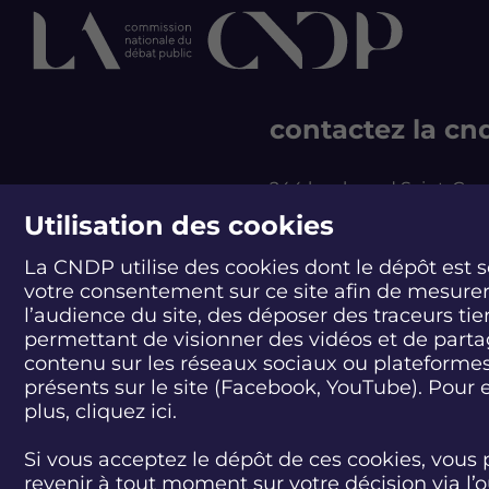
contactez la cn
244 boulevard Saint-Ge
75007 Paris - France
Utilisation des cookies
T +33 1 44 49 85 60
La CNDP utilise des cookies dont le dépôt est 
CONTACT
votre consentement sur ce site afin de mesure
l’audience du site, des déposer des traceurs tie
permettant de visionner des vidéos et de part
contenu sur les réseaux sociaux ou plateforme
présents sur le site (Facebook, YouTube). Pour 
plus, cliquez
ici.
Si vous acceptez le dépôt de ces cookies, vous 
revenir à tout moment sur votre décision via l’o