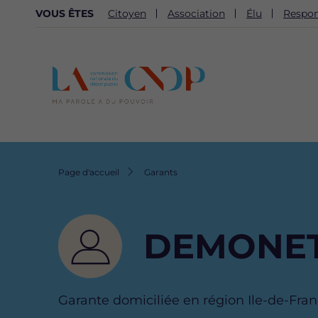
NAVIGATION
VOUS ÊTES
Citoyen
Association
Élu
Respon
SECONDAIRE
Fil
Page d'accueil
Garants
d'Ariane
DEMONET
Garante domiciliée en région Ile-de-Fra