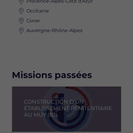
Provence-Alpes-Côte d'Azur
Occitanie
Corse
Auvergne-Rhône-Alpes
Missions passées
Image
I
CONSTRUCTION D’UN
ÉTABLISSEMENT PÉNITENTIAIRE
AU MUY (83)