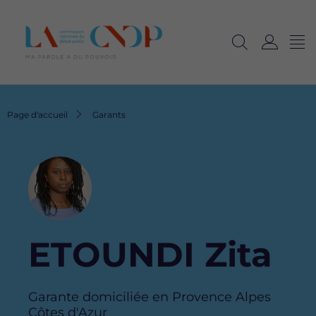
Me
Navig
Ouvrir
C
langu
la
o
recherche
n
n
Fil
Page d'accueil
Garants
e
d'Ariane
x
i
Image
o
n
ETOUNDI Zita
Garante domiciliée en Provence Alpes
Côtes d'Azur