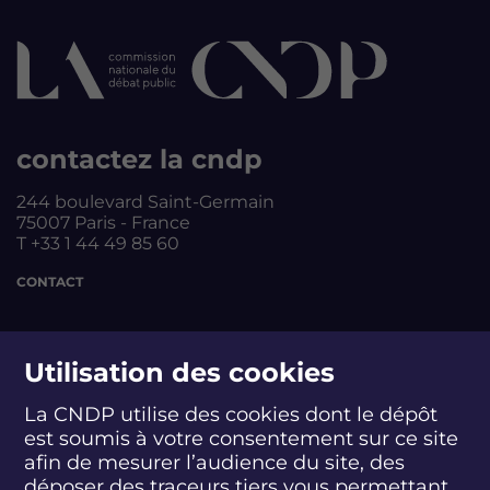
contactez la cndp
244 boulevard Saint-Germain
75007 Paris - France
T +33 1 44 49 85 60
CONTACT
suivez-nous
Utilisation des cookies
La CNDP utilise des cookies dont le dépôt
est soumis à votre consentement sur ce site
S
S
S
S
S
S
S
u
u
u
u
u
u
u
afin de mesurer l’audience du site, des
i
i
i
i
i
i
i
déposer des traceurs tiers vous permettant