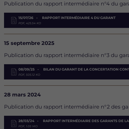
Description
Publication du rapport intermédiaire n°4 du gar
Document
15/07/26
RAPPORT INTERMÉDIAIRE 4 DU GARANT
PDF, 425.54 KO
Date
15 septembre 2025
Description
Publication du rapport intermédiaire n°3 du gar
Document
08/09/25
BILAN DU GARANT DE LA CONCERTATION CON
PDF, 505.12 KO
Date
28 mars 2024
Description
Publication du rapport intermédiaire n°2 des ga
Document
28/03/24
RAPPORT INTERMÉDIAIRE DES GARANTS DE L
PDF, 1.05 MO