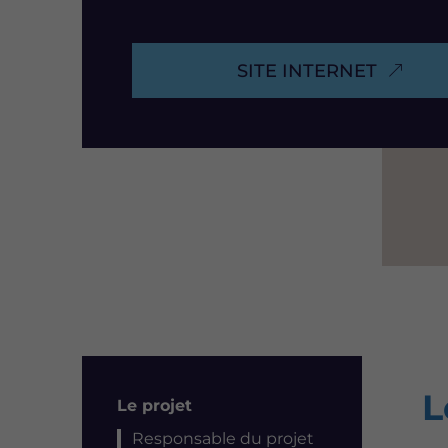
SITE INTERNET
L
Résumé
Le projet
Responsable du projet