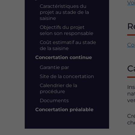
Voi
Caractéristiques du
projet au stade de la
saisine
R
Objectifs du projet
selon son responsable
Coût estimatif au stade
Col
de la saisine
Concertation continue
C
Garantie par
Site de la concertation
Calendrier de la
In
procédure
na
ve
Documents
Concertation préalable
Cr
ch