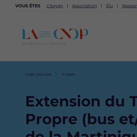
NAVIGATION
VOUS ÊTES
Citoyen
Association
Élu
Respon
SECONDAIRE
Fil
Page d'accueil
Projets
d'Ariane
Extension du 
Propre (bus et
de la Martiniq