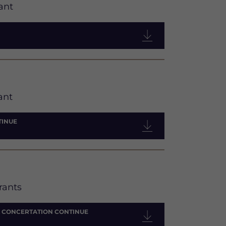
ant
ant
TINUE
rants
A CONCERTATION CONTINUE