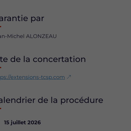
arantie par
an-Michel ALONZEAU
ite de la concertation
tps://extensions-tcsp.com
alendrier de la procédure
Date
15 juillet 2026