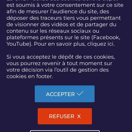
est soumis à votre consentement sur ce site
S
S
S
S
S
S
S
u
u
u
u
u
u
u
afin de mesurer l’audience du site, des
i
i
i
i
i
i
i
déposer des traceurs tiers vous permettant
abonnez-vous
v
v
v
v
v
v
v
de visionner des vidéos et de partager du
e
e
e
e
e
e
e
contenu sur les réseaux sociaux ou
z
z
z
z
z
z
z
plateformes présents sur le site (Facebook,
S'INSCRIRE À LA NEWSLETTER
-
-
-
-
-
-
-
YouTube). Pour en savoir plus, cliquez
ici.
n
n
n
n
n
n
n
o
o
o
o
o
o
o
SUIVEZ L'ACTUALITÉ DE LA CNDP
u
u
u
u
u
u
u
Si vous acceptez le dépôt de ces cookies,
s
s
s
s
s
s
s
vous pourrez revenir à tout moment sur
s
s
s
s
s
s
s
votre décision via l’outil de gestion des
u
u
u
u
u
u
u
cookies en footer.
r
r
r
r
r
r
r
F
T
L
D
Y
I
B
ACCESSIBILITÉ : PARTIELLEMENT CONFORME
a
w
i
a
o
n
l
ACCEPTER
c
i
n
i
u
s
u
PLAN DU SITE
e
t
k
l
t
t
e
b
t
e
y
u
a
s
MARCHÉS PUBLICS
o
e
d
m
b
g
k
REFUSER
o
r
i
o
e
r
y
k
n
t
a
MENTIONS LÉGALES
i
m