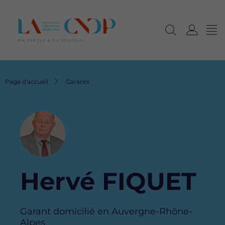
Me
Navig
Ouvrir
C
langu
la
o
recherche
n
n
Fil
Page d'accueil
Garants
e
d'Ariane
x
i
Image
o
n
Hervé FIQUET
Garant domicilié en Auvergne-Rhône-
Alpes