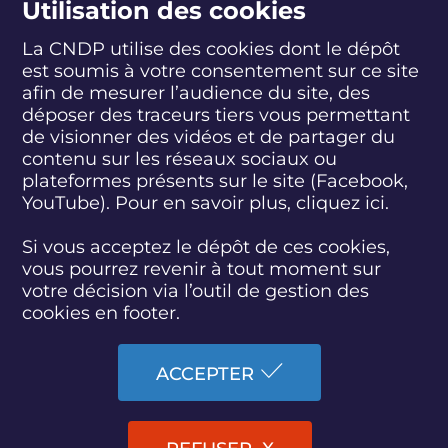
Utilisation des cookies
La CNDP utilise des cookies dont le dépôt
est soumis à votre consentement sur ce site
S
S
S
S
S
S
S
u
u
u
u
u
u
u
afin de mesurer l’audience du site, des
i
i
i
i
i
i
i
déposer des traceurs tiers vous permettant
abonnez-vous
v
v
v
v
v
v
v
de visionner des vidéos et de partager du
e
e
e
e
e
e
e
contenu sur les réseaux sociaux ou
z
z
z
z
z
z
z
plateformes présents sur le site (Facebook,
S'INSCRIRE À LA NEWSLETTER
-
-
-
-
-
-
-
YouTube). Pour en savoir plus, cliquez
ici.
n
n
n
n
n
n
n
o
o
o
o
o
o
o
SUIVEZ L'ACTUALITÉ DE LA CNDP
u
u
u
u
u
u
u
Si vous acceptez le dépôt de ces cookies,
s
s
s
s
s
s
s
vous pourrez revenir à tout moment sur
s
s
s
s
s
s
s
votre décision via l’outil de gestion des
u
u
u
u
u
u
u
cookies en footer.
r
r
r
r
r
r
r
F
T
L
D
Y
I
B
ACCESSIBILITÉ : PARTIELLEMENT CONFORME
a
w
i
a
o
n
l
ACCEPTER
c
i
n
i
u
s
u
PLAN DU SITE
e
t
k
l
t
t
e
b
t
e
y
u
a
s
MARCHÉS PUBLICS
o
e
d
m
b
g
k