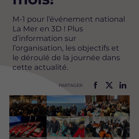
M-1 pour l’événement national
La Mer en 3D ! Plus
d’information sur
l’organisation, les objectifs et
le déroulé de la journée dans
cette actualité.
PARTAGER
P
P
P
Image
a
a
a
r
r
r
t
t
t
a
a
a
g
g
g
e
e
e