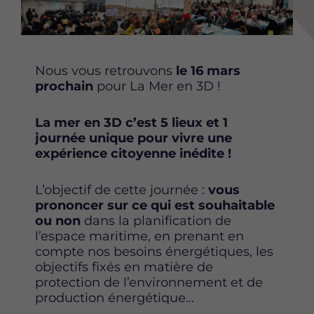
r
r
r
c
c
c
e
e
e
t
t
t
t
t
t
Nous vous retrouvons
le 16 mars
e
e
e
prochain
pour La Mer en 3D !
p
p
p
a
a
a
La mer en 3D c’est 5 lieux et 1
g
g
g
journée unique pour vivre une
e
e
e
expérience citoyenne inédite !
s
s
s
u
u
u
r
r
r
L’objectif de cette journée
:
vous
F
T
L
prononcer sur ce qui est souhaitable
a
w
i
ou non
dans la planification de
c
i
n
l’espace maritime, en prenant en
e
t
k
compte nos besoins énergétiques, les
b
t
e
objectifs fixés en matière de
o
e
d
protection de l’environnement et de
o
r
i
production énergétique…
k
n