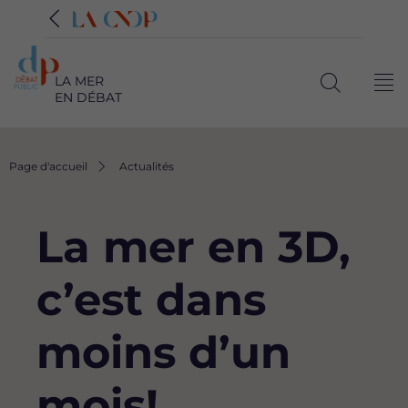
LA MER
Me
EN DÉBAT
Ouvrir
la
recherche
Fil
Page d'accueil
Actualités
d'Ariane
La mer en 3D,
c’est dans
moins d’un
mois!