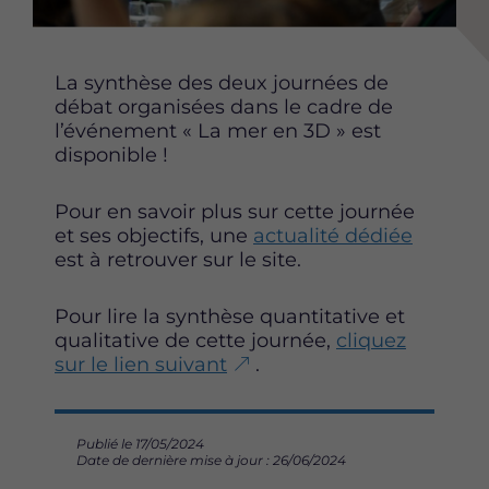
e
e
e
p
p
p
a
a
a
La synthèse des deux journées de
g
g
g
débat organisées dans le cadre de
e
e
e
l’événement « La mer en 3D » est
s
s
s
disponible !
u
u
u
r
r
r
Pour en savoir plus sur cette journée
F
T
L
et ses objectifs, une
actualité dédiée
a
w
i
est à retrouver sur le site.
c
i
n
e
t
k
b
t
e
Pour lire la synthèse quantitative et
o
e
d
qualitative de cette journée,
cliquez
o
r
i
sur le lien suivant
.
k
n
Publié le 17/05/2024
Date de dernière mise à jour : 26/06/2024