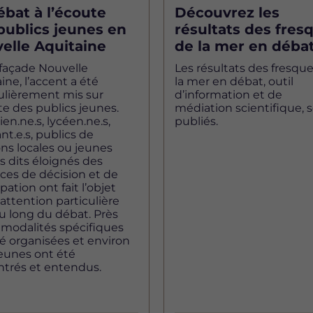
ébat à l’écoute
Découvrez les
publics jeunes en
résultats des fres
elle Aquitaine
de la mer en débat
 façade Nouvelle
Les résultats des fresqu
ine, l’accent a été
la mer en débat, outil
ulièrement mis sur
d’information et de
te des publics jeunes.
médiation scientifique, 
ien.ne.s, lycéen.ne.s,
publiés.
nt.e.s, publics de
ns locales ou jeunes
s dits éloignés des
ces de décision et de
ipation ont fait l’objet
attention particulière
u long du débat. Près
 modalités spécifiques
é organisées et environ
eunes ont été
ntrés et entendus.