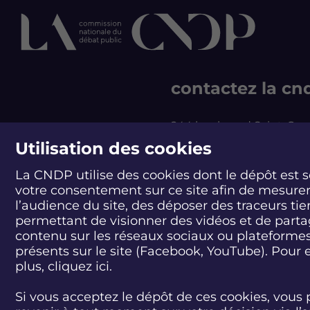
i
i
i
i
v
v
v
v
e
e
e
e
z
z
z
z
l
l
l
l
e
e
e
e
d
d
d
d
contactez la cn
é
é
é
é
b
b
b
b
a
a
a
a
244 boulevard Saint-Ge
t
t
t
t
75007 Paris - France
Utilisation des cookies
L
L
L
L
T +33 1 44 49 85 60
a
a
a
a
La CNDP utilise des cookies dont le dépôt est 
m
m
m
m
CONTACT
e
e
e
e
votre consentement sur ce site afin de mesure
r
r
r
r
l’audience du site, des déposer des traceurs tie
e
e
e
e
permettant de visionner des vidéos et de part
n
n
n
n
contenu sur les réseaux sociaux ou plateforme
d
d
d
d
présents sur le site (Facebook, YouTube). Pour 
é
é
é
é
plus, cliquez
ici.
b
b
b
b
a
a
a
a
t
t
t
t
Si vous acceptez le dépôt de ces cookies, vous 
:
:
:
: