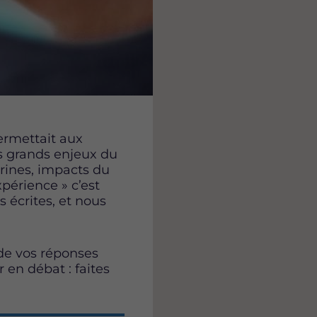
e
e
e
s
s
s
u
u
u
r
r
r
F
T
L
a
w
i
c
i
n
e
t
k
b
t
e
ermettait aux
o
e
d
es grands enjeux du
o
r
i
rines, impacts du
k
n
xpérience » c’est
s écrites, et nous
e vos réponses
 en débat : faites