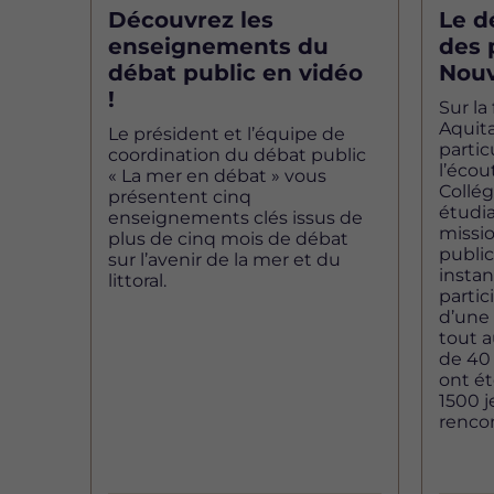
Découvrez les
Le d
enseignements du
des 
débat public en vidéo
Nouv
!
Sur la
Aquita
Le président et l’équipe de
partic
coordination du débat public
l’écou
« La mer en débat » vous
Collég
présentent cinq
étudia
enseignements clés issus de
missio
plus de cinq mois de débat
public
sur l’avenir de la mer et du
instan
littoral.
partic
d’une 
tout a
de 40
ont ét
1500 j
renco