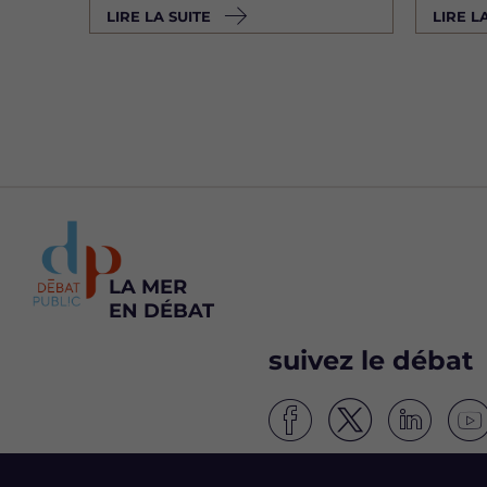
LIRE LA SUITE
LIRE L
LA MER
EN DÉBAT
suivez le débat
S
S
S
S
u
u
u
u