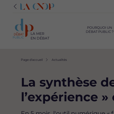
Navigation
principale
POURQUOI UN
DÉBAT PUBLIC ?
LA MER
EN DÉBAT
Fil
Page d'accueil
Actualités
d'Ariane
La synthèse de
l’expérience » 
En 5 mois, l'outil numérique « 