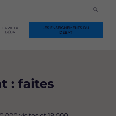
Ouvrir
la
recherch
LES ENSEIGNEMENTS DU
LA VIE DU
DÉBAT
DÉBAT
 : faites
0 000 visites et 18 000