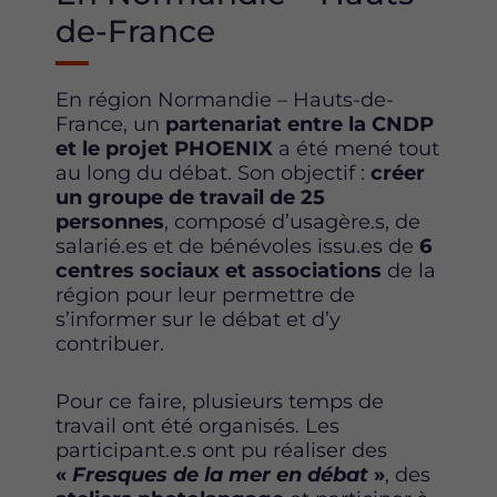
o
e
d
de-France
o
r
i
k
n
En région Normandie – Hauts-de-
France, un
partenariat entre la CNDP
et le projet PHOENIX
a été mené tout
au long du débat. Son objectif :
créer
un groupe de travail de 25
personnes
, composé d’usagère.s, de
salarié.es et de bénévoles issu.es de
6
centres sociaux et associations
de la
région pour leur permettre de
s’informer sur le débat et d’y
contribuer.
Pour ce faire, plusieurs temps de
travail ont été organisés. Les
participant.e.s ont pu réaliser des
«
Fresques de la mer en débat
»
, des