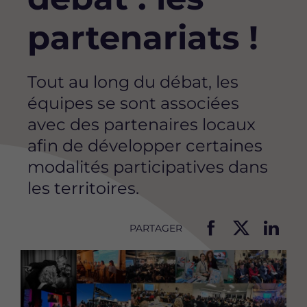
partenariats !
Tout au long du débat, les
équipes se sont associées
avec des partenaires locaux
afin de développer certaines
modalités participatives dans
les territoires.
PARTAGER
P
P
P
Image
a
a
a
r
r
r
t
t
t
a
a
a