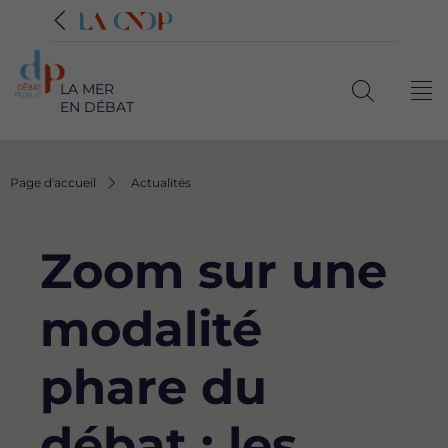
LA MER
Me
EN DÉBAT
Ouvrir
la
recherche
Fil
Page d'accueil
Actualités
d'Ariane
Zoom sur une
modalité
phare du
débat : les