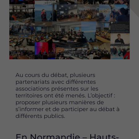
g
g
g
e
e
e
r
r
r
c
c
c
e
e
e
t
t
t
t
t
t
e
e
e
p
p
p
a
a
a
g
g
g
Au cours du débat, plusieurs
e
e
e
partenariats avec différentes
s
s
s
associations présentes sur les
u
u
u
territoires ont été menés. L’objectif :
r
r
r
proposer plusieurs manières de
F
T
L
s’informer et de participer au débat à
a
w
i
différents publics.
c
i
n
e
t
k
b
t
e
En Normandie – Hauts-