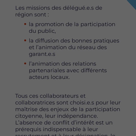
e
e
e
Les missions des délégué.e.s de
t
t
t
région sont :
t
t
t
la promotion de la participation
e
e
e
du public,
p
p
p
a
a
a
la diffusion des bonnes pratiques
g
g
g
et l’animation du réseau des
e
e
e
garant.e.s
s
s
s
l’animation des relations
u
u
u
partenariales avec différents
r
r
r
acteurs locaux.
F
T
L
a
w
i
c
i
n
Tous ces collaborateurs et
e
t
k
collaboratrices sont choisi.e.s pour leur
b
t
e
maîtrise des enjeux de la participation
o
e
d
citoyenne, leur indépendance.
o
r
i
L’absence de conflit d’intérêt est un
k
n
prérequis indispensable à leur