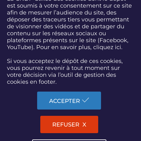
est soumis à votre consentement sur ce site
S
S
S
S
S
S
S
u
u
u
u
u
u
u
afin de mesurer l’audience du site, des
i
i
i
i
i
i
i
déposer des traceurs tiers vous permettant
abonnez-vous
v
v
v
v
v
v
v
de visionner des vidéos et de partager du
e
e
e
e
e
e
e
contenu sur les réseaux sociaux ou
z
z
z
z
z
z
z
plateformes présents sur le site (Facebook,
S'INSCRIRE À LA NEWSLETTER
-
-
-
-
-
-
-
YouTube). Pour en savoir plus, cliquez
ici.
n
n
n
n
n
n
n
o
o
o
o
o
o
o
SUIVEZ L'ACTUALITÉ DE LA CNDP
u
u
u
u
u
u
u
Si vous acceptez le dépôt de ces cookies,
s
s
s
s
s
s
s
vous pourrez revenir à tout moment sur
s
s
s
s
s
s
s
votre décision via l’outil de gestion des
u
u
u
u
u
u
u
cookies en footer.
r
r
r
r
r
r
r
F
T
L
D
Y
I
B
ACCESSIBILITÉ : PARTIELLEMENT CONFORME
a
w
i
a
o
n
l
ACCEPTER
c
i
n
i
u
s
u
PLAN DU SITE
e
t
k
l
t
t
e
b
t
e
y
u
a
s
MARCHÉS PUBLICS
o
e
d
m
b
g
k
REFUSER
o
r
i
o
e
r
y
k
n
t
a
MENTIONS LÉGALES
i
m