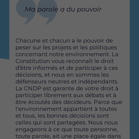
t
t
t
Ma parole a du pouvoir
a
a
a
g
g
g
e
e
e
r
r
r
Chacune et chacun a le pouvoir de
c
c
c
peser sur les projets et les politiques
e
e
e
concernant notre environnement. La
t
t
t
Constitution vous reconnaît le droit
t
t
t
d’être informés et de participer à ces
e
e
e
décisions, et nous en sommes les
p
p
p
défenseurs neutres et indépendants.
a
a
a
La CNDP est garante de votre droit à
g
g
g
participer librement aux débats et à
e
e
e
être écoutés des décideurs. Parce que
s
s
s
l'environnement appartient à toutes
u
u
u
et tous, les bonnes décisions sont
r
r
r
celles qui sont partagées. Nous nous
F
T
L
engageons à ce que toute personne,
a
w
i
toute parole, ait une place égale dans
c
i
n