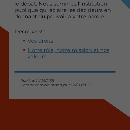
le débat. Nous sommes l'institution
e
t
k
publique qui éclaire les décideurs en
b
t
e
donnant du pouvoir à votre parole.
o
e
d
o
r
i
k
n
Découvrez :
Vos droits
Notre rôle, notre mission et nos
valeurs
Publié le 14/04/2021
Date de dernière mise à jour : 27/09/2021