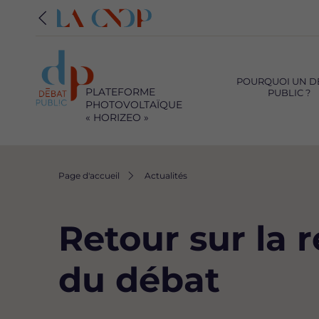
Navigation
principale
POURQUOI UN DÉBAT
PLATEFORME
PUBLIC ?
PHOTOVOLTAÏQUE
« HORIZEO »
Fil
Page d'accueil
Actualités
d'Ariane
Retour sur la
du débat