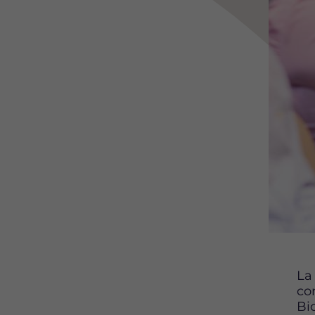
La
co
Bi