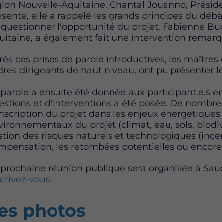
gion Nouvelle-Aquitaine. Chantal Jouanno, Présid
sente, elle a rappelé les grands principes du débat 
 questionner l'opportunité du projet. Fabienne Buc
uitaine, a également fait une intervention remar
rès ces prises de parole introductives, les maîtres
dres dirigeants de haut niveau, ont pu présenter l
 parole a ensuite été donnée aux participant.e.s e
estions et d'interventions a été posée. De nombre
l'inscription du projet dans les enjeux énergétique
vironnementaux du projet (climat, eau, sols, biodive
stion des risques naturels et technologiques (incen
mpensation, les retombées potentielles ou encor
 prochaine réunion publique sera organisée à Sauca
scrivez-vous
es photos