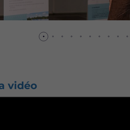
écédent
a vidéo