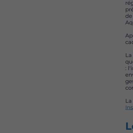
ré
pré
de
Aq
Ap
ca
La
qu
: 
en
ge
co
La
In
L