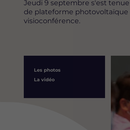
Jeudi 9 septembre s'est tenue
de plateforme photovoltaïque "
visioconférence.
Image
Résumé
Les photos
La vidéo