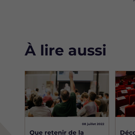
P
À lire aussi
Image
Image
08 juillet 2022
Que retenir de la
Déco