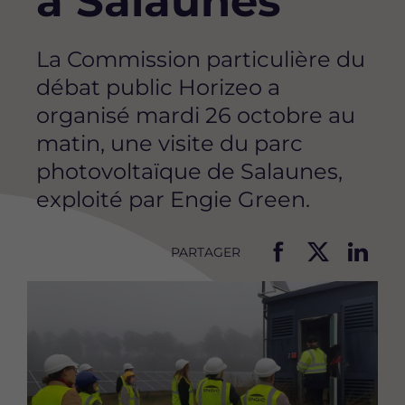
à Salaunes
La Commission particulière du
débat public Horizeo a
organisé mardi 26 octobre au
matin, une visite du parc
photovoltaïque de Salaunes,
exploité par Engie Green.
PARTAGER
P
P
P
Image
a
a
a
r
r
r
t
t
t
a
a
a
g
g
g
e
e
e