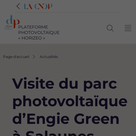
PLATEFORME
Me
PHOTOVOLTAÏQUE
Ouvrir
« HORIZEO »
la
recherche
Fil
Page d'accueil
Actualités
d'Ariane
Visite du parc
photovoltaïque
d’Engie Green