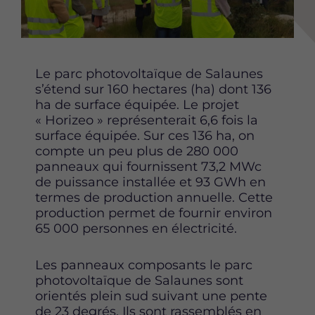
r
r
r
c
c
c
e
e
e
t
t
t
t
t
t
Le parc photovoltaïque de Salaunes
e
e
e
s’étend sur 160 hectares (ha) dont 136
p
p
p
ha de surface équipée. Le projet
a
a
a
« Horizeo » représenterait 6,6 fois la
g
g
g
surface équipée. Sur ces 136 ha, on
e
e
e
compte un peu plus de 280 000
s
s
s
panneaux qui fournissent 73,2 MWc
u
u
u
de puissance installée et 93 GWh en
r
r
r
termes de production annuelle. Cette
F
T
L
production permet de fournir environ
a
w
i
65 000 personnes en électricité.
c
i
n
e
t
k
Les panneaux composants le parc
b
t
e
photovoltaïque de Salaunes sont
o
e
d
orientés plein sud suivant une pente
o
r
i
de 23 degrés. Ils sont rassemblés en