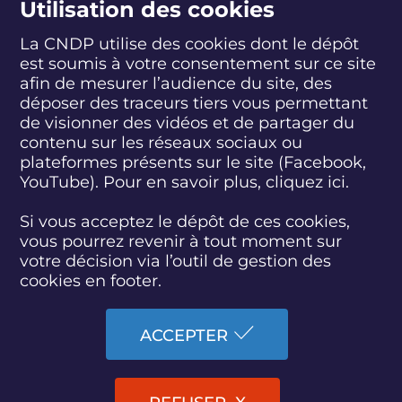
Utilisation des cookies
La CNDP utilise des cookies dont le dépôt
est soumis à votre consentement sur ce site
S
S
S
S
S
S
S
u
u
u
u
u
u
u
afin de mesurer l’audience du site, des
i
i
i
i
i
i
i
déposer des traceurs tiers vous permettant
abonnez-vous
v
v
v
v
v
v
v
de visionner des vidéos et de partager du
e
e
e
e
e
e
e
contenu sur les réseaux sociaux ou
z
z
z
z
z
z
z
plateformes présents sur le site (Facebook,
S'INSCRIRE À LA NEWSLETTER
-
-
-
-
-
-
-
YouTube). Pour en savoir plus, cliquez
ici.
n
n
n
n
n
n
n
o
o
o
o
o
o
o
SUIVEZ L'ACTUALITÉ DE LA CNDP
u
u
u
u
u
u
u
Si vous acceptez le dépôt de ces cookies,
s
s
s
s
s
s
s
vous pourrez revenir à tout moment sur
s
s
s
s
s
s
s
votre décision via l’outil de gestion des
u
u
u
u
u
u
u
cookies en footer.
r
r
r
r
r
r
r
F
T
L
D
Y
I
B
ACCESSIBILITÉ : PARTIELLEMENT CONFORME
a
w
i
a
o
n
l
ACCEPTER
c
i
n
i
u
s
u
PLAN DU SITE
e
t
k
l
t
t
e
b
t
e
y
u
a
s
MARCHÉS PUBLICS
o
e
d
m
b
g
k