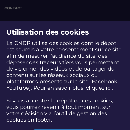
CONTACT
suivez-nous
Utilisation des cookies
La CNDP utilise des cookies dont le dépôt
est soumis à votre consentement sur ce site
S
S
S
S
S
S
S
u
u
u
u
u
u
u
afin de mesurer l’audience du site, des
i
i
i
i
i
i
i
déposer des traceurs tiers vous permettant
abonnez-vous
v
v
v
v
v
v
v
de visionner des vidéos et de partager du
e
e
e
e
e
e
e
contenu sur les réseaux sociaux ou
z
z
z
z
z
z
z
plateformes présents sur le site (Facebook,
S'INSCRIRE À LA NEWSLETTER
-
-
-
-
-
-
-
YouTube). Pour en savoir plus, cliquez
ici.
n
n
n
n
n
n
n
o
o
o
o
o
o
o
SUIVEZ L'ACTUALITÉ DE LA CNDP
u
u
u
u
u
u
u
Si vous acceptez le dépôt de ces cookies,
s
s
s
s
s
s
s
vous pourrez revenir à tout moment sur
s
s
s
s
s
s
s
votre décision via l’outil de gestion des
u
u
u
u
u
u
u
cookies en footer.
r
r
r
r
r
r
r
F
T
L
D
Y
I
B