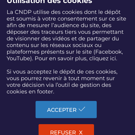
Utilisation des cookies
La CNDP utilise des cookies dont le dépôt
suivez-nous
est soumis à votre consentement sur ce site
afin de mesurer l’audience du site, des
déposer des traceurs tiers vous permettant
de visionner des vidéos et de partager du
S
S
S
S
S
S
S
u
u
u
u
u
u
u
contenu sur les réseaux sociaux ou
i
i
i
i
i
i
i
plateformes présents sur le site (Facebook,
abonnez-vous
v
v
v
v
v
v
v
YouTube). Pour en savoir plus, cliquez
ici.
e
e
e
e
e
e
e
z
z
z
z
z
z
z
Si vous acceptez le dépôt de ces cookies,
S'INSCRIRE À LA NEWSLETTER
-
-
-
-
-
-
-
vous pourrez revenir à tout moment sur
n
n
n
n
n
n
n
o
o
o
o
o
o
o
votre décision via l’outil de gestion des
SUIVEZ L'ACTUALITÉ DE LA CNDP
u
u
u
u
u
u
u
cookies en footer.
s
s
s
s
s
s
s
s
s
s
s
s
s
s
u
u
u
u
u
u
u
ACCEPTER
r
r
r
r
r
r
r
F
T
L
D
Y
I
B
ACCESSIBILITÉ : PARTIELLEMENT CONFORME
a
w
i
a
o
n
l
c
i
n
i
u
s
u
REFUSER
PLAN DU SITE