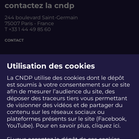
contactez la cndp
244 boulevard Saint-Germain
75007 Paris - France
T +33 1 44 49 85 60
CONTACT
suivez-nous
Utilisation des cookies
La CNDP utilise des cookies dont le dépôt
est soumis à votre consentement sur ce site
S
S
S
S
S
S
S
u
u
u
u
u
u
u
afin de mesurer l’audience du site, des
i
i
i
i
i
i
i
déposer des traceurs tiers vous permettant
abonnez-vous
v
v
v
v
v
v
v
de visionner des vidéos et de partager du
e
e
e
e
e
e
e
contenu sur les réseaux sociaux ou
z
z
z
z
z
z
z
plateformes présents sur le site (Facebook,
S'INSCRIRE À LA NEWSLETTER
-
-
-
-
-
-
-
YouTube). Pour en savoir plus, cliquez
ici.
n
n
n
n
n
n
n
o
o
o
o
o
o
o
SUIVEZ L'ACTUALITÉ DE LA CNDP
u
u
u
u
u
u
u