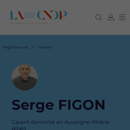
Me
Navig
Ouvrir
C
langu
la
o
recherche
n
n
Fil
Page d'accueil
Garants
e
d'Ariane
x
i
Image
o
n
Serge FIGON
Garant domicilié en Auvergne-Rhône-
Alpes