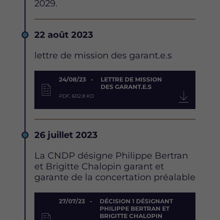
2029.
Date
22 août 2023
Description
lettre de mission des garant.e.s
Document
24/08/23
LETTRE DE MISSION
DES GARANT.E.S
PDF, 602.8 KO
Date
26 juillet 2023
Description
La CNDP désigne Philippe Bertran
et Brigitte Chalopin garant et
garante de la concertation préalable
Document
27/07/23
DÉCISION 1 DÉSIGNANT
PHILIPPE BERTRAN ET
BRIGITTE CHALOPIN