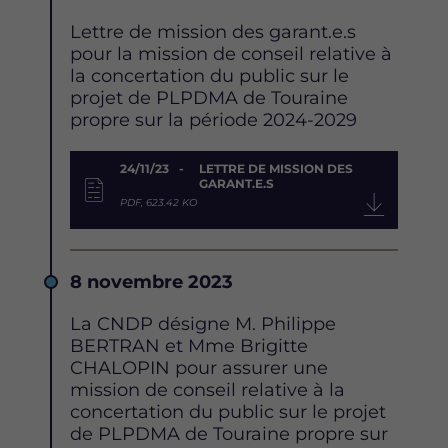
Description
Lettre de mission des garant.e.s
pour la mission de conseil relative à
la concertation du public sur le
projet de PLPDMA de Touraine
propre sur la période 2024-2029
Document
24/11/23
LETTRE DE MISSION DES
GARANT.E.S
PDF, 623.42 KO
Date
8 novembre 2023
Description
La CNDP désigne M. Philippe
BERTRAN et Mme Brigitte
CHALOPIN pour assurer une
mission de conseil relative à la
concertation du public sur le projet
de PLPDMA de Touraine propre sur