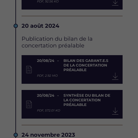
PDF, 92.56 KO
Date
20 août 2024
Description
Publication du bilan de la
concertation préalable
Document
20/08/24
BILAN DES GARANT.E.S
DE LA CONCERTATION
PRÉALABLE
PDF, 2.92 MO
20/08/24
SYNTHÈSE DU BILAN DE
LA CONCERTATION
PRÉALABLE
PDF, 572.01 KO
Date
24 novembre 2023