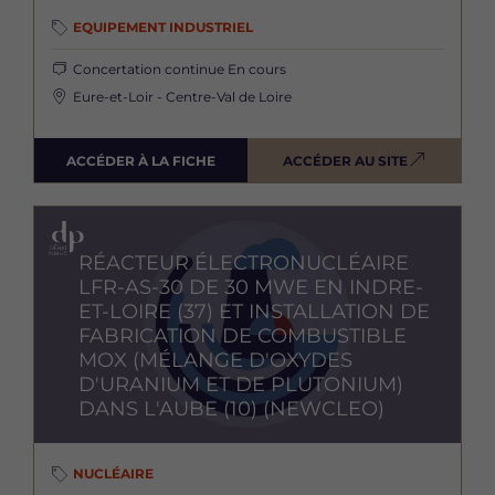
EQUIPEMENT INDUSTRIEL
Concertation continue
En cours
Eure-et-Loir - Centre-Val de Loire
ACCÉDER À LA FICHE
ACCÉDER AU SITE
Image
RÉACTEUR ÉLECTRONUCLÉAIRE
LFR-AS-30 DE 30 MWE EN INDRE-
ET-LOIRE (37) ET INSTALLATION DE
FABRICATION DE COMBUSTIBLE
MOX (MÉLANGE D'OXYDES
D'URANIUM ET DE PLUTONIUM)
DANS L'AUBE (10) (NEWCLEO)
NUCLÉAIRE