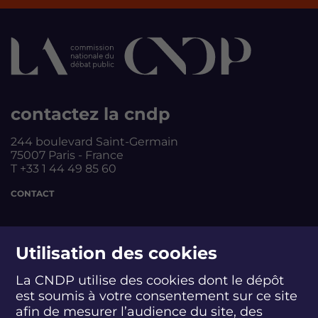
contactez la cndp
244 boulevard Saint-Germain
75007 Paris - France
T +33 1 44 49 85 60
CONTACT
suivez-nous
Utilisation des cookies
La CNDP utilise des cookies dont le dépôt
est soumis à votre consentement sur ce site
S
S
S
S
S
S
S
u
u
u
u
u
u
u
afin de mesurer l’audience du site, des