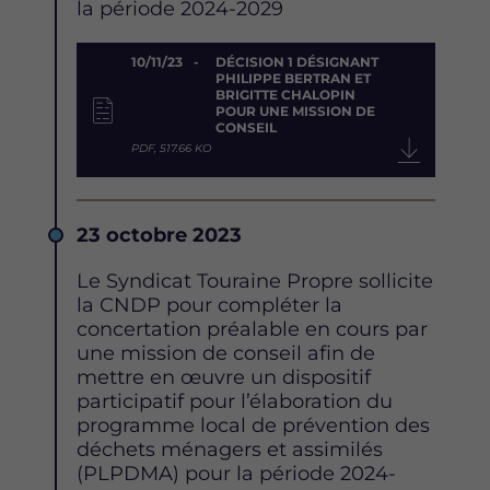
la période 2024-2029
Document
10/11/23
DÉCISION 1 DÉSIGNANT
PHILIPPE BERTRAN ET
BRIGITTE CHALOPIN
POUR UNE MISSION DE
CONSEIL
PDF, 517.66 KO
Date
23 octobre 2023
Description
Le Syndicat Touraine Propre sollicite
la CNDP pour compléter la
concertation préalable en cours par
une mission de conseil afin de
mettre en œuvre un dispositif
participatif pour l’élaboration du
programme local de prévention des
déchets ménagers et assimilés
(PLPDMA) pour la période 2024-