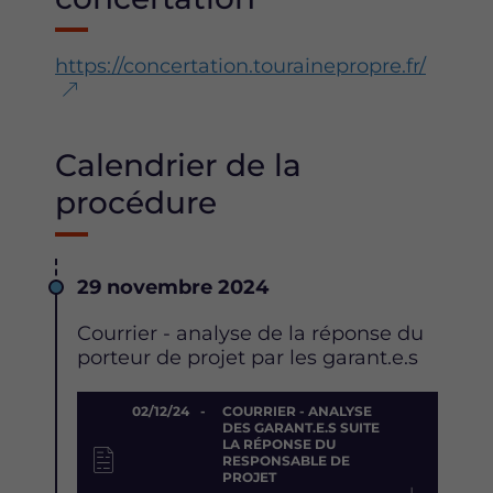
https://concertation.tourainepropre.fr/
Calendrier de la
procédure
Date
29 novembre 2024
Description
Courrier - analyse de la réponse du
porteur de projet par les garant.e.s
Document
02/12/24
COURRIER - ANALYSE
DES GARANT.E.S SUITE
LA RÉPONSE DU
RESPONSABLE DE
PROJET