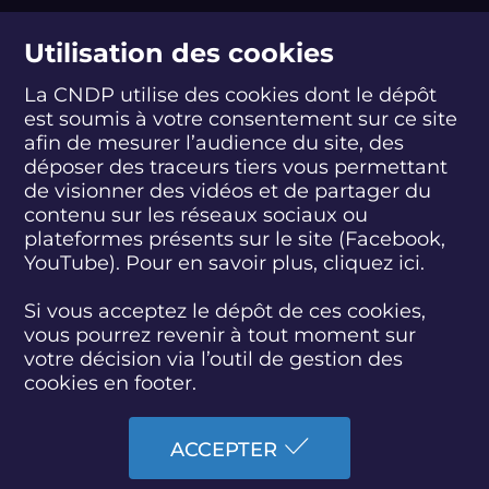
suivez-nous
Utilisation des cookies
La CNDP utilise des cookies dont le dépôt
est soumis à votre consentement sur ce site
S
S
S
S
S
S
S
u
u
u
u
u
u
u
afin de mesurer l’audience du site, des
i
i
i
i
i
i
i
déposer des traceurs tiers vous permettant
abonnez-vous
v
v
v
v
v
v
v
de visionner des vidéos et de partager du
e
e
e
e
e
e
e
contenu sur les réseaux sociaux ou
z
z
z
z
z
z
z
plateformes présents sur le site (Facebook,
S'INSCRIRE À LA NEWSLETTER
-
-
-
-
-
-
-
YouTube). Pour en savoir plus, cliquez
ici.
n
n
n
n
n
n
n
o
o
o
o
o
o
o
SUIVEZ L'ACTUALITÉ DE LA CNDP
u
u
u
u
u
u
u
Si vous acceptez le dépôt de ces cookies,
s
s
s
s
s
s
s
vous pourrez revenir à tout moment sur
s
s
s
s
s
s
s
votre décision via l’outil de gestion des
u
u
u
u
u
u
u
cookies en footer.
r
r
r
r
r
r
r
F
T
L
D
Y
I
B
ACCESSIBILITÉ : PARTIELLEMENT CONFORME
a
w
i
a
o
n
l
ACCEPTER
c
i
n
i
u
s
u
PLAN DU SITE
e
t
k
l
t
t
e