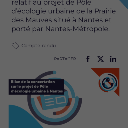
relatif au projet de Pôle
d’écologie urbaine de la Prairie
des Mauves situé à Nantes et
porté par Nantes-Métropole.
Compte-rendu
PARTAGER
P
P
P
Image
a
a
a
r
r
r
t
t
t
a
a
a
g
g
g
e
e
e
r
r
r
c
c
c
e
e
e