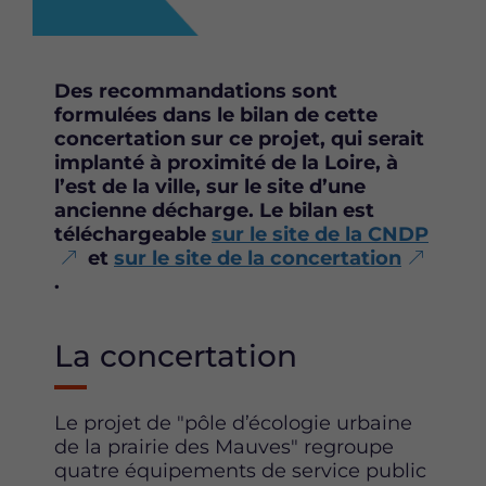
t
t
t
t
t
t
e
e
e
p
p
p
Des recommandations sont
a
a
a
formulées dans le bilan de cette
g
g
g
concertation sur ce projet, qui serait
e
e
e
implanté à proximité de la Loire, à
s
s
s
l’est de la ville, sur le site d’une
u
u
u
ancienne décharge. Le bilan est
r
r
r
téléchargeable
sur le site de la CNDP
F
T
L
et
sur le site de la concertation
a
w
i
.
c
i
n
e
t
k
b
t
e
La concertation
o
e
d
o
r
i
k
n
Le projet de "pôle d’écologie urbaine
de la prairie des Mauves" regroupe
quatre équipements de service public