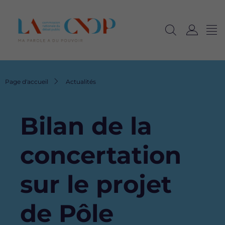
Me
Navig
Ouvrir
C
langu
la
o
recherche
n
n
Fil
Page d'accueil
Actualités
e
d'Ariane
x
i
Bilan de la
o
n
concertation
sur le projet
de Pôle