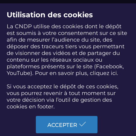
suivez-nous
Utilisation des cookies
La CNDP utilise des cookies dont le dépôt
est soumis à votre consentement sur ce site
S
S
S
S
S
S
S
u
u
u
u
u
u
u
afin de mesurer l’audience du site, des
i
i
i
i
i
i
i
déposer des traceurs tiers vous permettant
abonnez-vous
v
v
v
v
v
v
v
de visionner des vidéos et de partager du
e
e
e
e
e
e
e
contenu sur les réseaux sociaux ou
z
z
z
z
z
z
z
plateformes présents sur le site (Facebook,
S'INSCRIRE À LA NEWSLETTER
-
-
-
-
-
-
-
YouTube). Pour en savoir plus, cliquez
ici.
n
n
n
n
n
n
n
o
o
o
o
o
o
o
SUIVEZ L'ACTUALITÉ DE LA CNDP
u
u
u
u
u
u
u
Si vous acceptez le dépôt de ces cookies,
s
s
s
s
s
s
s
vous pourrez revenir à tout moment sur
s
s
s
s
s
s
s
votre décision via l’outil de gestion des
u
u
u
u
u
u
u
cookies en footer.
r
r
r
r
r
r
r
F
T
L
D
Y
I
B
ACCESSIBILITÉ : PARTIELLEMENT CONFORME
a
w
i
a
o
n
l
ACCEPTER
c
i
n
i
u
s
u
PLAN DU SITE
e
t
k
l
t
t
e