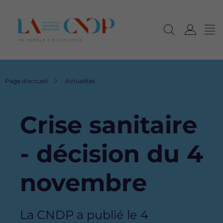
Me
Navig
Ouvrir
C
langu
la
o
recherche
n
n
Fil
Page d'accueil
Actualités
e
d'Ariane
x
i
Crise sanitaire
o
n
- décision du 4
novembre
La CNDP a publié le 4