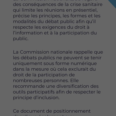
t
t
t
des conséquences de la crise sanitaire
t
t
t
qui limite les réunions en présentiel,
e
e
e
précise les principes, les formes et les
p
p
p
modalités du débat public afin qu’il
a
a
a
respecte les exigences du droit à
g
g
g
l’information et à la participation du
e
e
e
public.
s
s
s
u
u
u
La Commission nationale rappelle que
r
r
r
les débats publics ne peuvent se tenir
F
T
L
uniquement sous forme numérique
a
w
i
dans la mesure où cela exclurait du
c
i
n
droit de la participation de
e
t
k
nombreuses personnes. Elle
b
t
e
recommande une diversification des
o
e
d
outils participatifs afin de respecter le
o
r
i
principe d’inclusion.
k
n
Ce document de positionnement