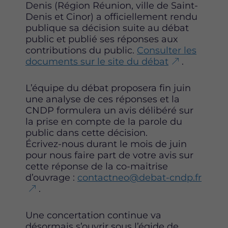
u
u
u
Denis (Région Réunion, ville de Saint-
r
r
r
Denis et Cinor) a officiellement rendu
F
T
L
publique sa décision suite au débat
a
w
i
public et publié ses réponses aux
c
i
n
contributions du public.
Consulter les
e
t
k
documents sur le site du débat
.
b
t
e
o
e
d
L’équipe du débat proposera fin juin
o
r
i
une analyse de ces réponses et la
k
n
CNDP formulera un avis délibéré sur
la prise en compte de la parole du
public dans cette décision.
Écrivez-nous durant le mois de juin
pour nous faire part de votre avis sur
cette réponse de la co-maitrise
d’ouvrage :
contactneo@debat-cndp.fr
.
Une concertation continue va
désormais s’ouvrir sous l’égide de