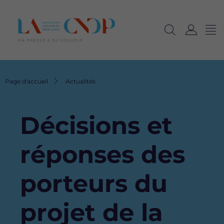
Me
Navig
Ouvrir
C
langu
la
o
recherche
n
n
Fil
Page d'accueil
Actualités
e
d'Ariane
x
i
Décisions et
o
n
réponses des
porteurs du
projet de la