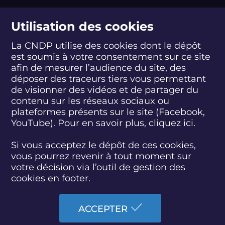
suivez-nous
Utilisation des cookies
La CNDP utilise des cookies dont le dépôt
est soumis à votre consentement sur ce site
S
S
S
S
S
S
S
u
u
u
u
u
u
u
afin de mesurer l’audience du site, des
i
i
i
i
i
i
i
déposer des traceurs tiers vous permettant
abonnez-vous
v
v
v
v
v
v
v
de visionner des vidéos et de partager du
e
e
e
e
e
e
e
contenu sur les réseaux sociaux ou
z
z
z
z
z
z
z
plateformes présents sur le site (Facebook,
S'INSCRIRE À LA NEWSLETTER
-
-
-
-
-
-
-
YouTube). Pour en savoir plus, cliquez
ici.
n
n
n
n
n
n
n
o
o
o
o
o
o
o
SUIVEZ L'ACTUALITÉ DE LA CNDP
u
u
u
u
u
u
u
Si vous acceptez le dépôt de ces cookies,
s
s
s
s
s
s
s
vous pourrez revenir à tout moment sur
s
s
s
s
s
s
s
votre décision via l’outil de gestion des
u
u
u
u
u
u
u
cookies en footer.
r
r
r
r
r
r
r
F
T
L
D
Y
I
B
ACCESSIBILITÉ : PARTIELLEMENT CONFORME
a
w
i
a
o
n
l
ACCEPTER
c
i
n
i
u
s
u
PLAN DU SITE
e
t
k
l
t
t
e