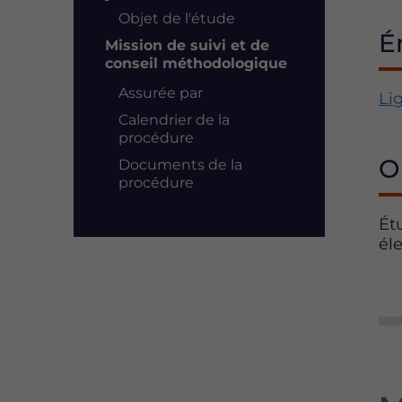
Objet de l'étude
É
Mission de suivi et de
conseil méthodologique
Assurée par
Li
Calendrier de la
procédure
O
Documents de la
procédure
Ét
él