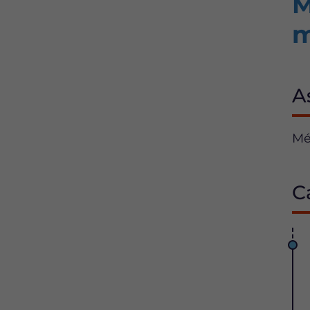
M
m
A
Mé
C