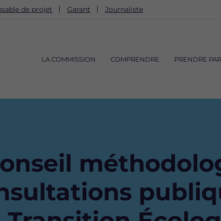
sable de projet
Garant
Journaliste
Navigation
principale
LA COMMISSION
COMPRENDRE
PRENDRE PAR
nseil méthodolog
nsultations publi
a Transition Écolo