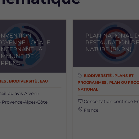
Image
ONVENTION
PLAN NATIONAL 
TOYENNE LOCALE
RESTAURATION DE
NCERNANT LA
NATURE (PNRN)
OMMUNE DE
ORRENS
BIODIVERSITÉ , PLANS ET
ES , BIODIVERSITÉ , EAU
PROGRAMMES , PLAN OU PRO
NATIONAL
eil ou avis
A venir
Concertation continue
En
- Provence-Alpes-Côte
France