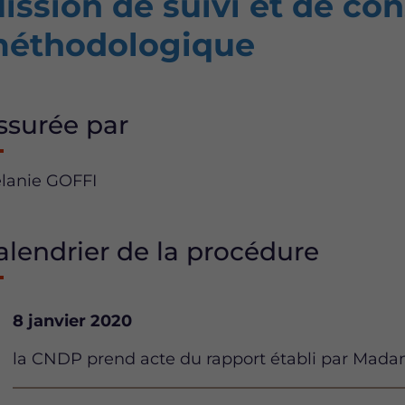
ission de suivi et de con
éthodologique
ssurée par
lanie GOFFI
alendrier de la procédure
Date
8 janvier 2020
Description
la CNDP prend acte du rapport établi par Mad