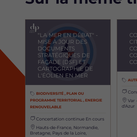
Image
Image
"LA MER EN DÉBAT" -
C
MISE À JOUR DES
CI
DOCUMENTS
CO
STRATÉGIQUES DE
C
FAÇADE (DSF) ET
C
CARTOGRAPHIE DE
L'ÉOLIEN EN MER
AUTR
Cons
BIODIVERSITÉ , PLAN OU
PROGRAMME TERRITORIAL , ENERGIE
Var 
d'Azur
RENOUVELABLE
Concertation continue
En cours
Hauts-de-France, Normandie,
Bretagne, Pays de la Loire,