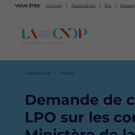
NAVIGATION
VOUS ÊTES
Citoyen
Association
Élu
Respon
SECONDAIRE
Fil
Page d'accueil
Projets
d'Ariane
Demande de co
LPO sur les co
Ministère de l