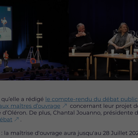
 qu’elle a rédigé
le compte-rendu du débat public
ux maîtres d’ouvrage
concernant leur projet d
le d’Oléron. De plus, Chantal Jouanno, présidente 
débat
.
: la maîtrise d'ouvrage aura jusqu'au 28 Juillet 20