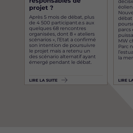
responsables de
décisi
projet ?
éolien
Nouvel
Après 5 mois de débat, plus
débat 
de 4 500 participant.e.s aux
poursu
quelques 68 rencontres
parcs 
organisées, dont 8 « ateliers
puiss
scénarios », l’Etat a confirmé
MW ch
son intention de poursuivre
Parc n
le projet mais a retenu un
l’estu
des scénario alternatif ayant
la mer
émergé pendant le débat.
LIRE LA SUITE
LIRE L