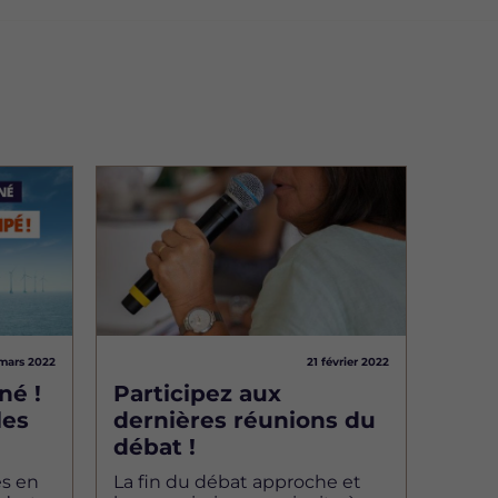
Image
mars 2022
21 février 2022
né !
Participez aux
les
dernières réunions du
débat !
es en
La fin du débat approche et