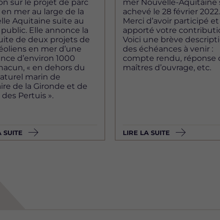
on sur le projet de parc
mer Nouvelle-Aquitaine 
 en mer au large de la
achevé le 28 février 2022
le Aquitaine suite au
Merci d’avoir participé et
public. Elle annonce la
apporté votre contributi
ite de deux projets de
Voici une brève descript
éoliens en mer d’une
des échéances à venir :
ance d’environ 1000
compte rendu, réponse 
acun, « en dehors du
maîtres d’ouvrage, etc.
aturel marin de
aire de la Gironde et de
 des Pertuis ».
A SUITE
LIRE LA SUITE