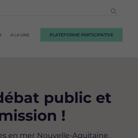
Ouvrir
la
recherch
PLATEFORME PARTICIPATIVE
R
A LA UNE
ébat public et
ission !
es en mer Nouvelle-Aquitaine,