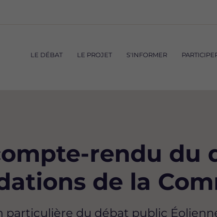
Navigation
principale
LE DÉBAT
LE PROJET
S'INFORMER
PARTICIPE
compte-rendu du d
ations de la Comm
 particulière du débat public Éolienn