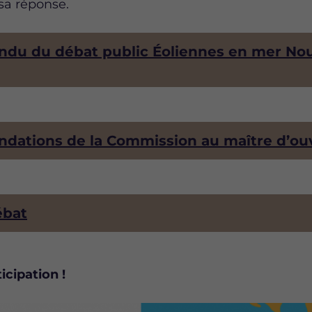
sa réponse.
ndu du débat public Éoliennes en mer Nou
dations de la Commission au maître d’ou
ébat
icipation !