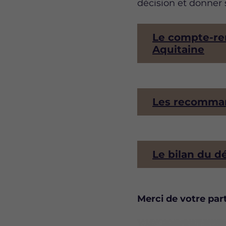
décision et donner 
Le compte-re
Aquitaine
Les recomman
Le bilan du d
Merci de votre part
Image