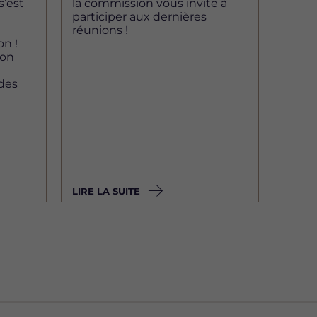
s’est
la commission vous invite à
.
participer aux dernières
réunions !
on !
ion
des
LIRE LA SUITE