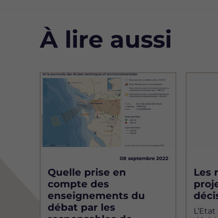
À lire aussi
Image
Image
08 septembre 2022
Quelle prise en
Les 
compte des
proje
enseignements du
déci
débat par les
L’Etat