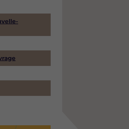
velle-
vrage