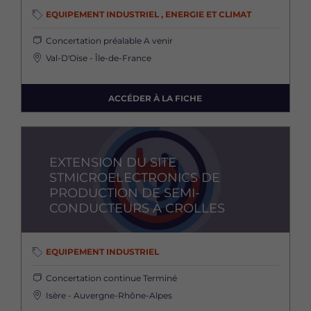
EQUIPEMENT INDUSTRIEL , ENERGIE ET CLIMAT
Concertation préalable
A venir
Val-D'Oise - Île-de-France
ACCÉDER À LA FICHE
Image
EXTENSION DU SITE
STMICROELECTRONICS DE
PRODUCTION DE SEMI-
CONDUCTEURS À CROLLES
EQUIPEMENT INDUSTRIEL
Concertation continue
Terminé
Isère - Auvergne-Rhône-Alpes