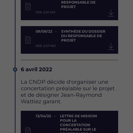
RESPONSABLE DE
PROJET
PDF, 5.01 MO
09/09/22
SYNTHÈSE DU DOSSIER
DU RESPONSABLE DE
PROJET
PDF, 2.57 MO
Date
6 avril 2022
Description
La CNDP décide d'organiser une
concertation préalable sur le projet
et de désigner Jean-Raymond
Wattiez garant.
Document
13/04/22
LETTRE DE MISISON
POUR LA
CONCERTATION
PRÉALABLE SUR LE