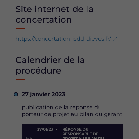
Site internet de la
concertation
https://concertation-isdd-dieves.fr/
Calendrier de la
procédure
Date
27 janvier 2023
Description
publication de la réponse du
porteur de projet au bilan du garant
Document
27/01/23
RÉPONSE DU
RESPONSABLE DE
PROJET AU BILAN DU