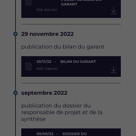
GARANT
PDF, 8.33 MO
Date
29 novembre 2022
Description
publication du bilan du garant
Document
29/11/22
BILAN DU GARANT
PDF, 11.68 MO
Date
septembre 2022
Description
publication du dossier du
responsable de projet et de la
synthèse
Document
09/09/22
DOSSIER DU