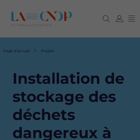
Me
Navig
Ouvrir
C
langu
la
o
recherche
n
n
Fil
Page d'accueil
Projets
e
d'Ariane
x
i
Installation de
o
n
stockage des
déchets
dangereux à