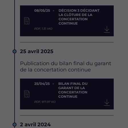
Document
08/05/25
DÉCISION 3 DÉCIDANT
LA CLÔTURE DE LA
CONCERTATION
CONTINUE
PDF, 1.31 MO
Date
25 avril 2025
Description
Publication du bilan final du garant
de la concertation continue
Document
25/04/25
BILAN FINAL DU
GARANT DE LA
CONCERTATION
CONTINUE
PDF, 971.97 KO
Date
2 avril 2024