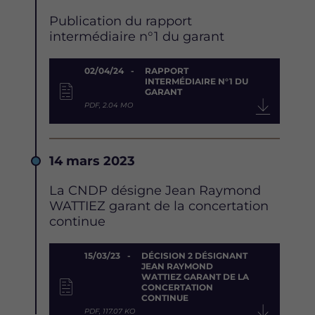
Description
Publication du rapport
intermédiaire n°1 du garant
Document
02/04/24
RAPPORT
INTERMÉDIAIRE N°1 DU
GARANT
PDF, 2.04 MO
Date
14 mars 2023
Description
La CNDP désigne Jean Raymond
WATTIEZ garant de la concertation
continue
Document
15/03/23
DÉCISION 2 DÉSIGNANT
JEAN RAYMOND
WATTIEZ GARANT DE LA
CONCERTATION
CONTINUE
PDF, 117.07 KO