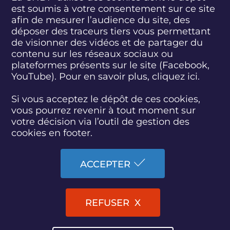
est soumis à votre consentement sur ce site
S
S
S
S
S
S
S
u
u
u
u
u
u
u
afin de mesurer l’audience du site, des
i
i
i
i
i
i
i
déposer des traceurs tiers vous permettant
abonnez-vous
v
v
v
v
v
v
v
de visionner des vidéos et de partager du
e
e
e
e
e
e
e
contenu sur les réseaux sociaux ou
z
z
z
z
z
z
z
plateformes présents sur le site (Facebook,
S'INSCRIRE À LA NEWSLETTER
-
-
-
-
-
-
-
YouTube). Pour en savoir plus, cliquez
ici.
n
n
n
n
n
n
n
o
o
o
o
o
o
o
SUIVEZ L'ACTUALITÉ DE LA CNDP
u
u
u
u
u
u
u
Si vous acceptez le dépôt de ces cookies,
s
s
s
s
s
s
s
vous pourrez revenir à tout moment sur
s
s
s
s
s
s
s
votre décision via l’outil de gestion des
u
u
u
u
u
u
u
cookies en footer.
r
r
r
r
r
r
r
F
T
L
D
Y
I
B
ACCESSIBILITÉ : PARTIELLEMENT CONFORME
a
w
i
a
o
n
l
ACCEPTER
c
i
n
i
u
s
u
PLAN DU SITE
e
t
k
l
t
t
e
b
t
e
y
u
a
s
MARCHÉS PUBLICS
o
e
d
m
b
g
k
REFUSER
o
r
i
o
e
r
y
k
n
t
a
MENTIONS LÉGALES
i
m