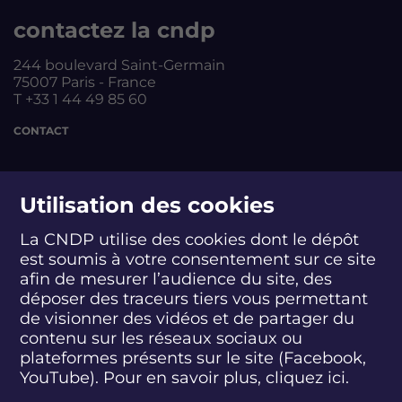
contactez la cndp
244 boulevard Saint-Germain
75007 Paris - France
T +33 1 44 49 85 60
CONTACT
suivez-nous
Utilisation des cookies
La CNDP utilise des cookies dont le dépôt
est soumis à votre consentement sur ce site
S
S
S
S
S
S
S
u
u
u
u
u
u
u
afin de mesurer l’audience du site, des
i
i
i
i
i
i
i
déposer des traceurs tiers vous permettant
abonnez-vous
v
v
v
v
v
v
v
de visionner des vidéos et de partager du
e
e
e
e
e
e
e
contenu sur les réseaux sociaux ou
z
z
z
z
z
z
z
plateformes présents sur le site (Facebook,
S'INSCRIRE À LA NEWSLETTER
-
-
-
-
-
-
-
YouTube). Pour en savoir plus, cliquez
ici.
n
n
n
n
n
n
n
o
o
o
o
o
o
o