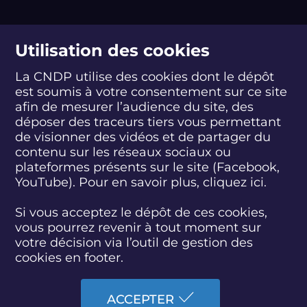
suivez-nous
Utilisation des cookies
La CNDP utilise des cookies dont le dépôt
est soumis à votre consentement sur ce site
S
S
S
S
S
S
S
u
u
u
u
u
u
u
afin de mesurer l’audience du site, des
i
i
i
i
i
i
i
déposer des traceurs tiers vous permettant
abonnez-vous
v
v
v
v
v
v
v
de visionner des vidéos et de partager du
e
e
e
e
e
e
e
contenu sur les réseaux sociaux ou
z
z
z
z
z
z
z
plateformes présents sur le site (Facebook,
S'INSCRIRE À LA NEWSLETTER
-
-
-
-
-
-
-
YouTube). Pour en savoir plus, cliquez
ici.
n
n
n
n
n
n
n
o
o
o
o
o
o
o
SUIVEZ L'ACTUALITÉ DE LA CNDP
u
u
u
u
u
u
u
Si vous acceptez le dépôt de ces cookies,
s
s
s
s
s
s
s
vous pourrez revenir à tout moment sur
s
s
s
s
s
s
s
votre décision via l’outil de gestion des
u
u
u
u
u
u
u
cookies en footer.
r
r
r
r
r
r
r
F
T
L
D
Y
I
B
ACCESSIBILITÉ : PARTIELLEMENT CONFORME
a
w
i
a
o
n
l
ACCEPTER
c
i
n
i
u
s
u