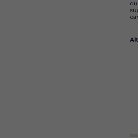
du
su
ca
Al