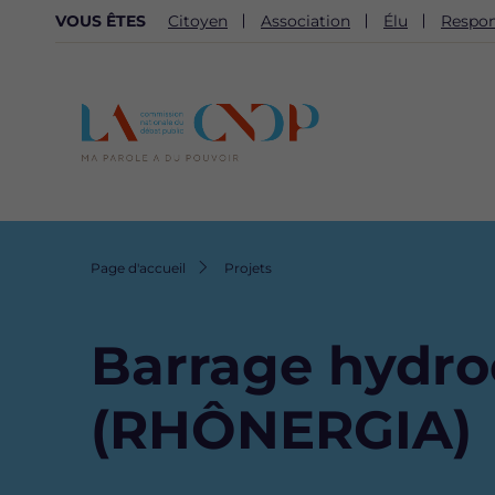
NAVIGATION
VOUS ÊTES
Citoyen
Association
Élu
Respon
SECONDAIRE
Fil
Page d'accueil
Projets
d'Ariane
Barrage hydro
(RHÔNERGIA)