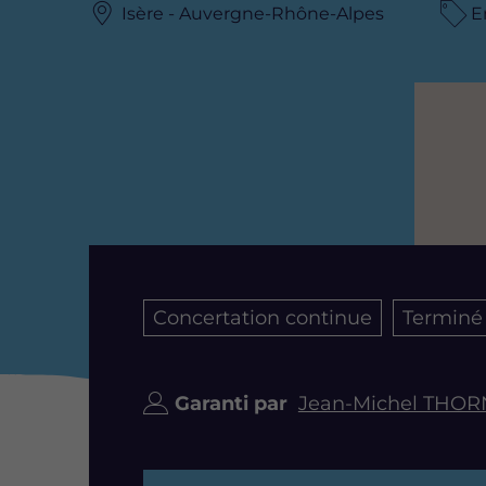
Isère - Auvergne-Rhône-Alpes
E
Image
Concertation continue
Terminé
Garanti par
Jean-Michel THO