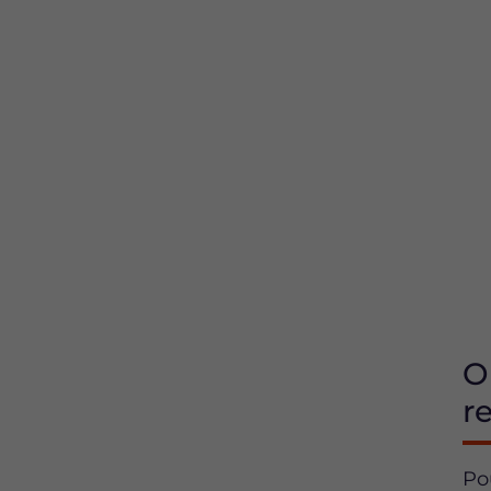
O
r
Po