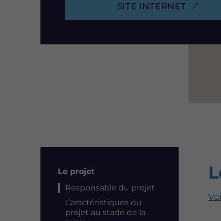
SITE INTERNET
L
Résumé
Le projet
Responsable du projet
Voi
Caractéristiques du
projet au stade de la