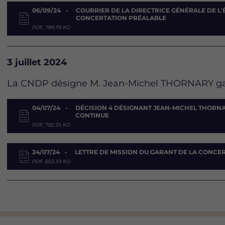
06/09/24
COURRIER DE LA DIRECTRICE GÉNÉRALE DE L'É
CONCERTATION PRÉALABLE
PDF, 789.79 KO
Date
3 juillet 2024
Description
La CNDP désigne M. Jean-Michel THORNARY gara
Document
04/07/24
DÉCISION 4 DÉSIGNANT JEAN-MICHEL THORN
CONTINUE
PDF, 782.35 KO
24/07/24
LETTRE DE MISSION DU GARANT DE LA CONCE
PDF, 652.39 KO