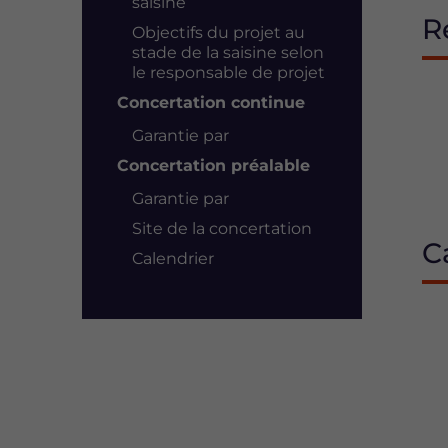
saisine
R
Objectifs du projet au
stade de la saisine selon
le responsable de projet
Concertation continue
Garantie par
Concertation préalable
Garantie par
Site de la concertation
C
Calendrier