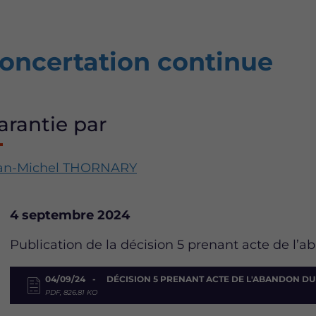
oncertation continue
arantie par
an-Michel THORNARY
Date
4 septembre 2024
Description
Publication de la décision 5 prenant acte de l’a
Document
04/09/24
DÉCISION 5 PRENANT ACTE DE L'ABANDON DU
PDF, 826.81 KO