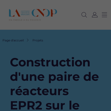
Me
Navig
Ouvrir
C
langu
la
o
recherche
n
n
Fil
Page d'accueil
Projets
e
d'Ariane
x
i
Construction
o
n
d'une paire de
réacteurs
EPR2 sur le