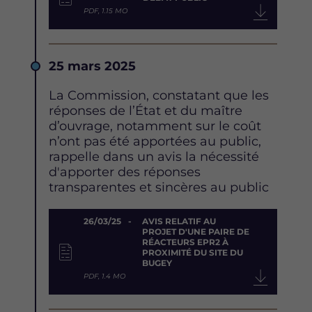
PDF, 1.15 MO
Date
25 mars 2025
Description
La Commission, constatant que les
réponses de l’État et du maître
d’ouvrage, notamment sur le coût
n’ont pas été apportées au public,
rappelle dans un avis la nécessité
d'apporter des réponses
transparentes et sincères au public
Document
26/03/25
AVIS RELATIF AU
PROJET D'UNE PAIRE DE
RÉACTEURS EPR2 À
PROXIMITÉ DU SITE DU
BUGEY
PDF, 1.4 MO