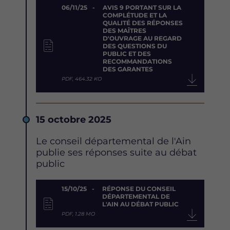
Document
06/11/25
AVIS 9 PORTANT SUR LA
COMPLÉTUDE ET LA
QUALITÉ DES RÉPONSES
DES MAÎTRES
D'OUVRAGE AU REGARD
DES QUESTIONS DU
PUBLIC ET DES
RECOMMANDATIONS
DES GARANTES
PDF, 464.32 KO
Date
15 octobre 2025
Description
Le conseil départemental de l'Ain
publie ses réponses suite au débat
public
Document
15/10/25
RÉPONSE DU CONSEIL
DÉPARTEMENTAL DE
L'AIN AU DÉBAT PUBLIC
PDF, 1.28 MO