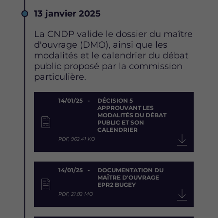
Date
13 janvier 2025
Description
La CNDP valide le dossier du maître
d'ouvrage (DMO), ainsi que les
modalités et le calendrier du débat
public proposé par la commission
particulière.
Document
14/01/25
DÉCISION 5
APPROUVANT LES
MODALITÉS DU DÉBAT
PUBLIC ET SON
CALENDRIER
PDF, 962.41 KO
14/01/25
DOCUMENTATION DU
MAÎTRE D'OUVRAGE
EPR2 BUGEY
PDF, 21.82 MO