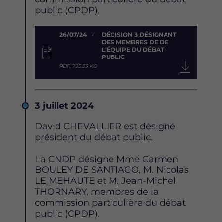
public (CPDP).
Document
26/07/24
DÉCISION 3 DÉSIGNANT
DES MEMBRES DE DE
L'ÉQUIPE DU DÉBAT
PUBLIC
PDF, 795.33 KO
Date
3 juillet 2024
Description
David CHEVALLIER est désigné
président du débat public.
La CNDP désigne Mme Carmen
BOULEY DE SANTIAGO, M. Nicolas
LE MEHAUTE et M. Jean-Michel
THORNARY, membres de la
commission particulière du débat
public (CPDP).