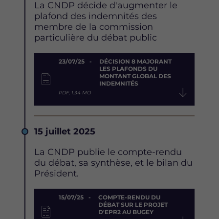
Description
La CNDP décide d'augmenter le
plafond des indemnités des
membre de la commission
particulière du débat public
Document
23/07/25
DÉCISION 8 MAJORANT
LES PLAFONDS DU
MONTANT GLOBAL DES
INDEMNITÉS
PDF, 1.34 MO
Date
15 juillet 2025
Description
La CNDP publie le compte-rendu
du débat, sa synthèse, et le bilan du
Président.
Document
15/07/25
COMPTE-RENDU DU
DÉBAT SUR LE PROJET
D'EPR2 AU BUGEY