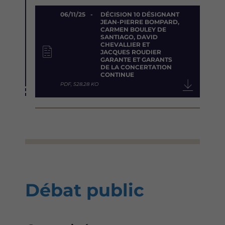
Document
06/11/25
DÉCISION 10 DÉSIGNANT
JEAN-PIERRE BOMPARD,
CARMEN BOULEY DE
SANTIAGO, DAVID
CHEVALLIER ET
JACQUES ROUDIER
GARANTE ET GARANTS
DE LA CONCERTATION
CONTINUE
PDF, 528.28 KO
Débat public