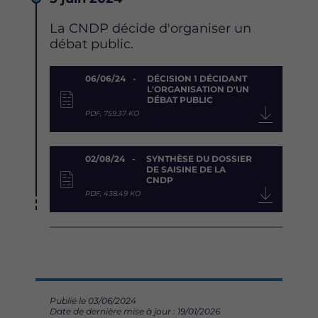
Description
La CNDP décide d'organiser un
débat public.
Document
06/06/24
DÉCISION 1 DÉCIDANT
L'ORGANISATION D'UN
DÉBAT PUBLIC
PDF, 759.37 KO
02/08/24
SYNTHÈSE DU DOSSIER
DE SAISINE DE LA
CNDP
PDF, 438.49 KO
Publié le 03/06/2024
Date de dernière mise à jour : 19/01/2026