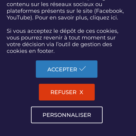
Concertation continue
En cours
contenu sur les réseaux sociaux ou
Nord - Hauts-de-France
plateformes présents sur le site (Facebook,
YouTube). Pour en savoir plus, cliquez
ici.
ACCÉDER À LA FICHE
ACCÉDER AU SITE
Si vous acceptez le dépôt de ces cookies,
vous pourrez revenir à tout moment sur
Image
votre décision via l’outil de gestion des
cookies en footer.
TECHNOCENTRE : CRÉATION D’UNE
INSTALLATION DE VALORISATION
DE MÉTAUX TRÈS FAIBLEMENT
ACCEPTER
RADIOACTIFS À FESSENHEIM
REFUSER
NUCLÉAIRE
Concertation continue
En cours
Haut-Rhin - Grand Est
PERSONNALISER
ACCÉDER À LA FICHE
ACCÉDER AU SITE