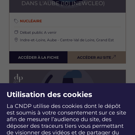
DANS L'AUBE (10) (NEWCLEO)
NUCLÉAIRE
Débat public
A venir
Indre-et-Loire, Aube - Centre-Val de Loire, Grand Est
ACCÉDER À LA FICHE
ACCÉDER AU SITE
Image
CONSTRUCTION D'UNE PAIRE DE
RÉACTEURS EPR2 SUR LE SITE DE
Utilisation des cookies
GRAVELINES
La CNDP utilise des cookies dont le dépôt
est soumis à votre consentement sur ce site
afin de mesurer l’audience du site, des
NUCLÉAIRE
déposer des traceurs tiers vous permettant
de visionner des vidéos et de partager du