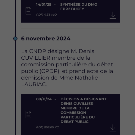
14/01/25
SYNTHÈSE DU DMO
EPR2 BUGEY
PDF, 4.58 MO
Date
6 novembre 2024
Description
La CNDP désigne M. Denis
CUVILLIER membre de la
commission particulière du débat
public (CPDP), et prend acte de la
démission de Mme Nathalie
LAURIAC.
Document
08/11/24
DÉCISION 4 DÉSIGNANT
DENIS CUVILLIER
MEMBRE DE LA
COMMISSION
PARTICULIÈRE DU
DÉBAT PUBLIC
PDF, 898.69 KO