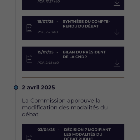
PDF, 13.37 MO
15/07/25
SYNTHÈSE DU COMPTE-
RENDU DU DÉBAT
PDF, 2.18 MO
15/07/25
BILAN DU PRÉSIDENT
DE LA CNDP
PDF, 2.48 MO
Date
2 avril 2025
Description
La Commission approuve la
modification des modalités du
débat
Document
03/04/25
DÉCISION 7 MODIFIANT
LES MODALITÉS DU
DÉBAT PUBLIC