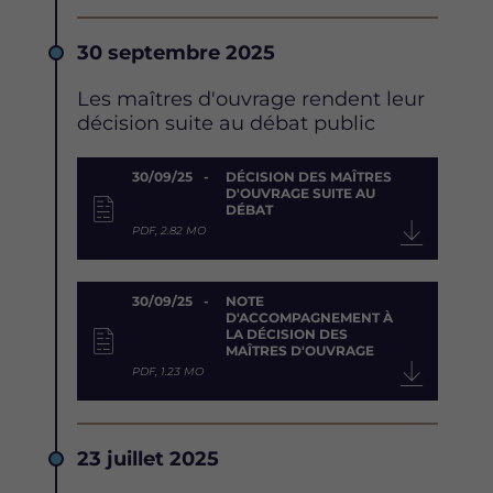
Date
30 septembre 2025
Description
Les maîtres d'ouvrage rendent leur
décision suite au débat public
Document
30/09/25
DÉCISION DES MAÎTRES
D'OUVRAGE SUITE AU
DÉBAT
PDF, 2.82 MO
30/09/25
NOTE
D'ACCOMPAGNEMENT À
LA DÉCISION DES
MAÎTRES D'OUVRAGE
PDF, 1.23 MO
Date
23 juillet 2025