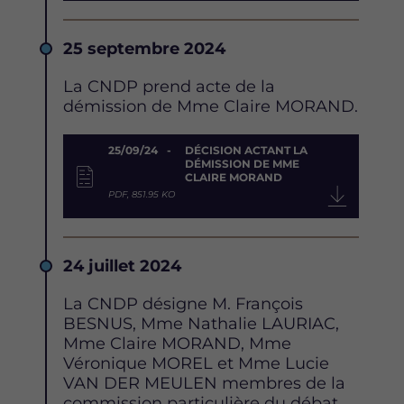
Date
25 septembre 2024
Description
La CNDP prend acte de la
démission de Mme Claire MORAND.
Document
25/09/24
DÉCISION ACTANT LA
DÉMISSION DE MME
CLAIRE MORAND
PDF, 851.95 KO
Date
24 juillet 2024
Description
La CNDP désigne M. François
BESNUS, Mme Nathalie LAURIAC,
Mme Claire MORAND, Mme
Véronique MOREL et Mme Lucie
VAN DER MEULEN membres de la
commission particulière du débat