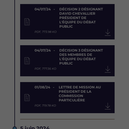
Document
04/07/24
DÉCISION 2 DÉSIGNANT
DAVID CHEVALLIER
PRÉSIDENT DE
L'ÉQUIPE DU DÉBAT
PUBLIC
PDF, 773.98 KO
04/07/24
DÉCISION 3 DÉSIGNANT
DES MEMBRES DE
L'ÉQUIPE DU DÉBAT
PUBLIC
PDF, 777.36 KO
01/08/24
LETTRE DE MISSION AU
PRÉSIDENT DE LA
COMMISSION
PARTICULIÈRE
PDF, 719.78 KO
Date
5 juin 2024