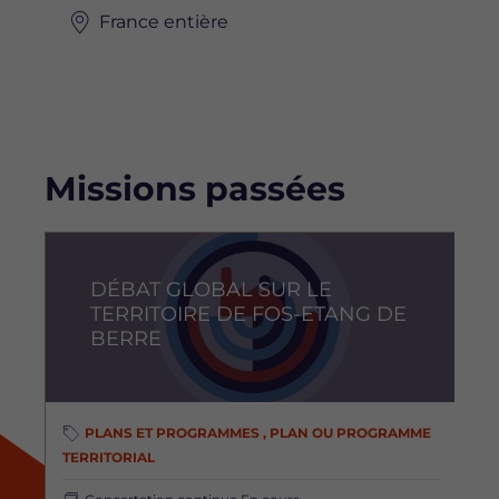
France entière
Missions passées
Image
I
DÉBAT GLOBAL SUR LE
TERRITOIRE DE FOS-ETANG DE
BERRE
PLANS ET PROGRAMMES , PLAN OU PROGRAMME
TERRITORIAL