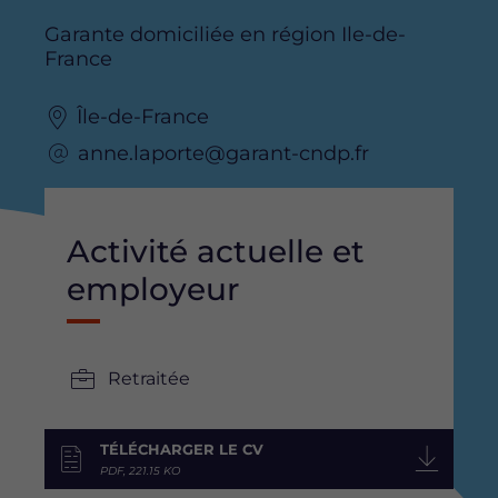
Garante domiciliée en région Ile-de-
France
Île-de-France
anne.laporte@garant-cndp.fr
Activité actuelle et
employeur
Retraitée
TÉLÉCHARGER LE CV
PDF, 221.15 KO