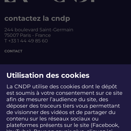
contactez la cndp
244 boulevard Saint-Germain
75007 Paris - France
T +33 1 44 49 85 60
CONTACT
suivez-nous
Utilisation des cookies
La CNDP utilise des cookies dont le dépôt
est soumis à votre consentement sur ce site
S
S
S
S
S
S
S
u
u
u
u
u
u
u
afin de mesurer l’audience du site, des
i
i
i
i
i
i
i
déposer des traceurs tiers vous permettant
abonnez-vous
v
v
v
v
v
v
v
de visionner des vidéos et de partager du
e
e
e
e
e
e
e
contenu sur les réseaux sociaux ou
z
z
z
z
z
z
z
plateformes présents sur le site (Facebook,
S'INSCRIRE À LA NEWSLETTER
-
-
-
-
-
-
-