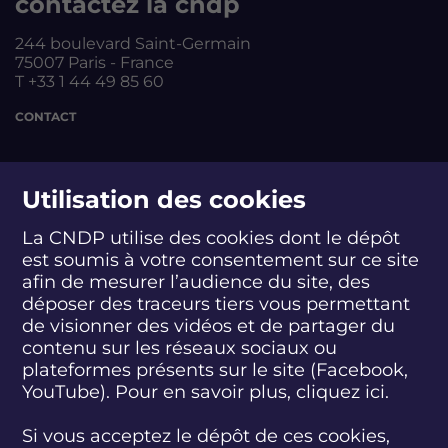
contactez la cndp
244 boulevard Saint-Germain
75007 Paris - France
T +33 1 44 49 85 60
CONTACT
suivez-nous
Utilisation des cookies
La CNDP utilise des cookies dont le dépôt
est soumis à votre consentement sur ce site
S
S
S
S
S
S
S
u
u
u
u
u
u
u
afin de mesurer l’audience du site, des
i
i
i
i
i
i
i
déposer des traceurs tiers vous permettant
abonnez-vous
v
v
v
v
v
v
v
de visionner des vidéos et de partager du
e
e
e
e
e
e
e
contenu sur les réseaux sociaux ou
z
z
z
z
z
z
z
plateformes présents sur le site (Facebook,
S'INSCRIRE À LA NEWSLETTER
-
-
-
-
-
-
-
YouTube). Pour en savoir plus, cliquez
ici.
n
n
n
n
n
n
n
o
o
o
o
o
o
o
SUIVEZ L'ACTUALITÉ DE LA CNDP
u
u
u
u
u
u
u
Si vous acceptez le dépôt de ces cookies,