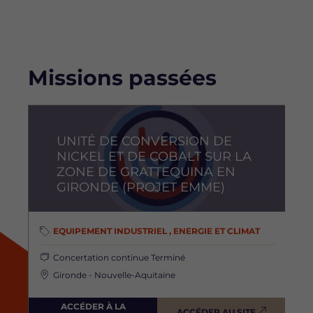
Missions passées
Image
I
UNITÉ DE CONVERSION DE
NICKEL ET DE COBALT SUR LA
ZONE DE GRATTEQUINA EN
GIRONDE (PROJET EMME)
EQUIPEMENT INDUSTRIEL , ENERGIE ET CLIMAT
Concertation continue
Terminé
Gironde - Nouvelle-Aquitaine
ACCÉDER À LA
ACCÉDER AU SITE