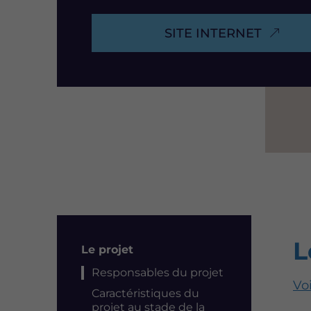
SITE INTERNET
L
Résumé
Le projet
Responsables du projet
Voi
Caractéristiques du
projet au stade de la