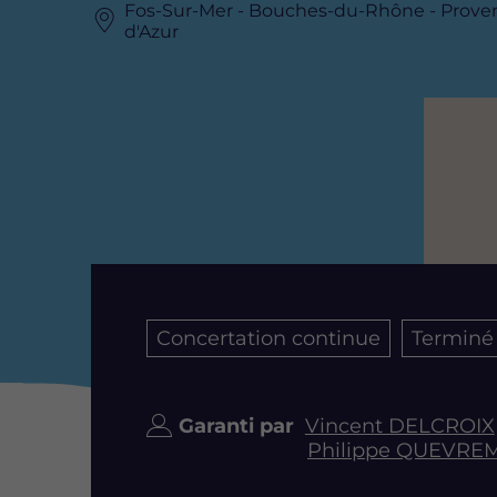
Fos-Sur-Mer - Bouches-du-Rhône - Prove
d'Azur
Image
Concertation continue
Terminé
Garanti par
Vincent DELCROIX
Philippe QUEVRE