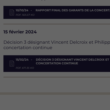
Document
10/10/24
RAPPORT FINAL DES GARANTS DE LA CONCERT
PDF, 925.57 KO
Date
15 février 2024
Description
Décision 3 désignant Vincent Delcroix et Phili
concertation continue
Document
15/02/24
DÉCISION 3 DÉSIGNANT VINCENT DELCROIX E
CONCERTATION CONTINUE
PDF, 671.35 KO