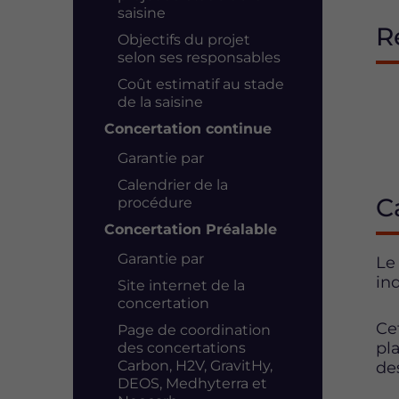
saisine
R
Objectifs du projet
selon ses responsables
Coût estimatif au stade
de la saisine
Concertation continue
Garantie par
Calendrier de la
C
procédure
Concertation Préalable
Garantie par
Le
in
Site internet de la
concertation
Ce
Page de coordination
pl
des concertations
Carbon, H2V, GravitHy,
de
DEOS, Medhyterra et