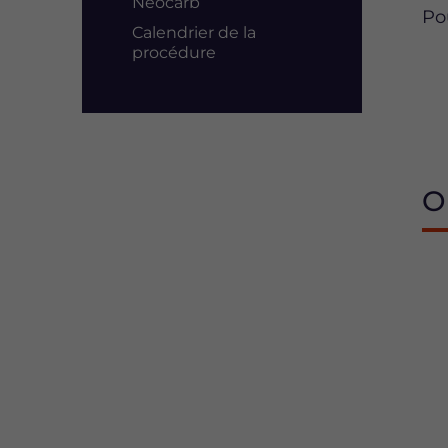
Neocarb
Pou
Calendrier de la
procédure
O